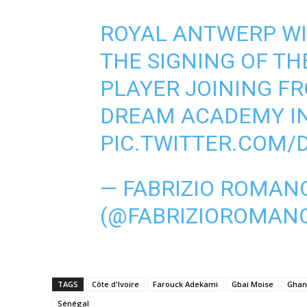
ROYAL ANTWERP W
THE SIGNING OF TH
PLAYER JOINING FR
DREAM ACADEMY I
PIC.TWITTER.COM/D
— FABRIZIO ROMAN
(@FABRIZIOROMAN
TAGS
Côte d'Ivoire
Farouck Adekami
Gbai Moise
Ghan
Sénégal