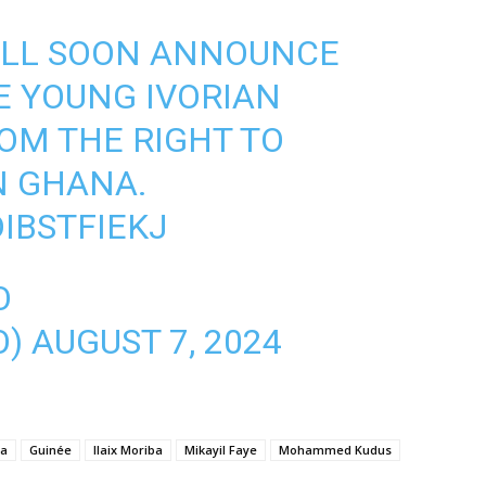
ILL SOON ANNOUNCE
E YOUNG IVORIAN
OM THE RIGHT TO
N GHANA.
IBSTFIEKJ
O
O)
AUGUST 7, 2024
a
Guinée
Ilaix Moriba
Mikayil Faye
Mohammed Kudus