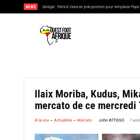
NEWS
CAN féminine 2026 : le Nigeria en favori, le Burkina Faso en
de l’Ouest
Ilaix Moriba, Kudus, Mik
mercato de ce mercredi 
John ATTISSO
A la une
Actualités
Mercato
7 aoû