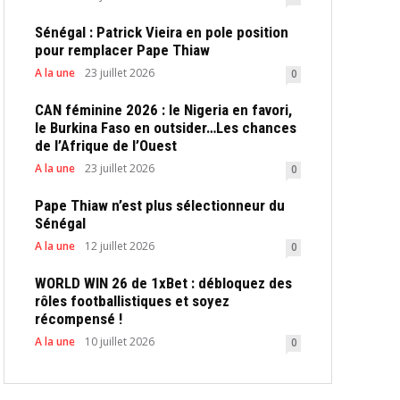
Sénégal : Patrick Vieira en pole position
pour remplacer Pape Thiaw
A la une
23 juillet 2026
0
CAN féminine 2026 : le Nigeria en favori,
le Burkina Faso en outsider…Les chances
de l’Afrique de l’Ouest
A la une
23 juillet 2026
0
Pape Thiaw n’est plus sélectionneur du
Sénégal
A la une
12 juillet 2026
0
WORLD WIN 26 de 1xBet : débloquez des
rôles footballistiques et soyez
récompensé !
A la une
10 juillet 2026
0