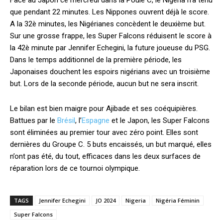
Face au Japon ce mercredi dans la Poule C, le Nigéria n’a tenu
que pendant 22 minutes. Les Nippones ouvrent déjà le score.
A la 32è minutes, les Nigérianes concèdent le deuxième but.
Sur une grosse frappe, les Super Falcons réduisent le score à
la 42è minute par Jennifer Echegini, la future joueuse du PSG.
Dans le temps additionnel de la première période, les
Japonaises douchent les espoirs nigérians avec un troisième
but. Lors de la seconde période, aucun but ne sera inscrit.
Le bilan est bien maigre pour Ajibade et ses coéquipières.
Battues par le
Brésil
, l’
Espagne
et le Japon, les Super Falcons
sont éliminées au premier tour avec zéro point. Elles sont
dernières du Groupe C. 5 buts encaissés, un but marqué, elles
n’ont pas été, du tout, efficaces dans les deux surfaces de
réparation lors de ce tournoi olympique.
TAGS
Jennifer Echegini
JO 2024
Nigeria
Nigéria Féminin
Super Falcons