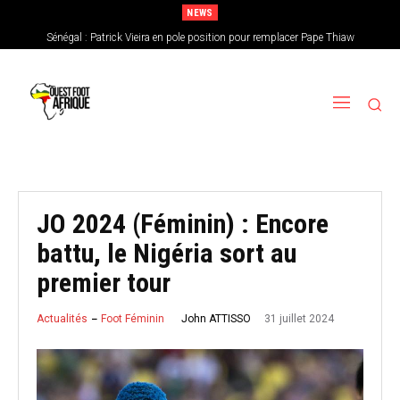
NEWS
Sénégal : Patrick Vieira en pole position pour remplacer Pape Thiaw
CAN féminine 2026 : le Nigeria en favori, le Burkina Faso en outsider…Les
chances de l’Afrique de l’Ouest
JO 2024 (Féminin) : Encore
battu, le Nigéria sort au
premier tour
31 juillet 2024
John ATTISSO
Actualités
Foot Féminin