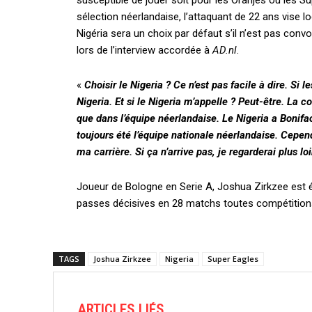
susceptible de jouer soit pour les Oranjes ou les S
sélection néerlandaise, l’attaquant de 22 ans vise log
Nigéria sera un choix par défaut s’il n’est pas convo
lors de l’interview accordée à
AD.nl
.
«
Choisir le Nigeria ? Ce n’est pas facile à dire. Si 
Nigeria. Et si le Nigeria m’appelle ? Peut-être. La 
que dans l’équipe néerlandaise. Le Nigeria a Bonifa
toujours été l’équipe nationale néerlandaise. Cepe
ma carrière. Si ça n’arrive pas, je regarderai plus loi
Joueur de Bologne en Serie A, Joshua Zirkzee est ét
passes décisives en 28 matchs toutes compétitio
TAGS
Joshua Zirkzee
Nigeria
Super Eagles
ARTICLES LIÉS