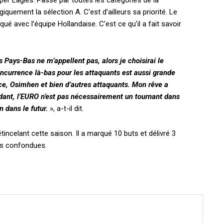
uper Eagles. Passé par toutes les catégories de la
iquement la sélection A. C’est d’ailleurs sa priorité. Le
qué avec l’équipe Hollandaise. C’est ce qu’il a fait savoir
les Pays-Bas ne m’appellent pas, alors je choisirai le
concurrence là-bas pour les attaquants est aussi grande
ce, Osimhen et bien d’autres attaquants. Mon rêve a
ndant, l’EURO n’est pas nécessairement un tournant dans
n dans le futur.
», a-t-il dit.
incelant cette saison. Il a marqué 10 buts et délivré 3
ns confondues.