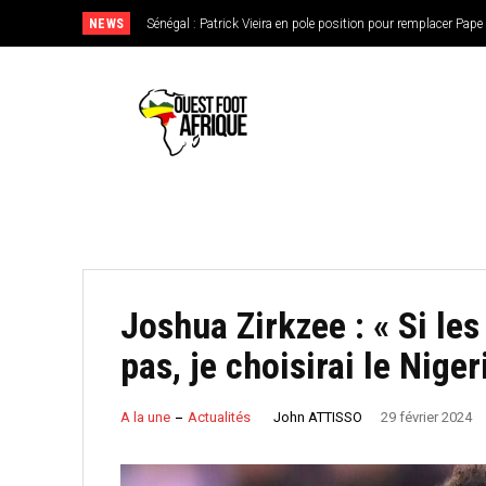
NEWS
Sénégal : Patrick Vieira en pole position pour remplacer Pape 
CAN féminine 2026 : le Nigeria en favori, le Burkina Faso 
de l’Ouest
Joshua Zirkzee : « Si le
pas, je choisirai le Niger
John ATTISSO
A la une
Actualités
29 février 2024