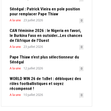
Sénégal : Patrick Vieira en pole position
pour remplacer Pape Thiaw
A la une
23 juillet 2026
0
CAN féminine 2026 : le Nigeria en favori,
le Burkina Faso en outsider…Les chances
de l’Afrique de l’Ouest
A la une
23 juillet 2026
0
Pape Thiaw n’est plus sélectionneur du
Sénégal
A la une
12 juillet 2026
0
WORLD WIN 26 de 1xBet : débloquez des
rôles footballistiques et soyez
récompensé !
A la une
10 juillet 2026
0