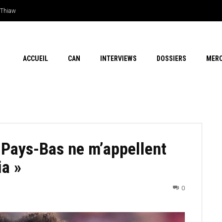
Thiaw
en outsider…Les chances de l’Afrique
ACCUEIL
CAN
INTERVIEWS
DOSSIERS
MER
s Pays-Bas ne m’appellent
ia »
0