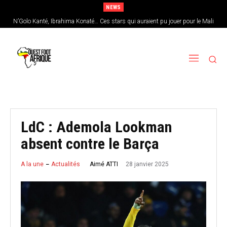
NEWS
N’Golo Kanté, Ibrahima Konaté… Ces stars qui auraient pu jouer pour le Mali
Sénégal : Patrick Vieira en pole position pour remplacer Pape Thiaw
LdC : Ademola Lookman
absent contre le Barça
28 janvier 2025
Aimé ATTI
A la une
Actualités