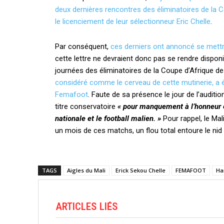
deux dernières rencontres des éliminatoires de la
le licenciement de leur sélectionneur Eric Chelle
.
Par conséquent,
ces derniers ont annoncé se mettre
cette lettre ne devraient donc pas se rendre dispon
journées des éliminatoires de la Coupe d’Afrique d
considéré comme le cerveau de cette mutinerie, a 
Femafoot
. Faute de sa présence le jour de l’auditio
titre conservatoire
« pour manquement à l’honneur et 
nationale et le football malien. »
Pour rappel, le Ma
un mois de ces matchs, un flou total entoure le nid 
TAGS
Aigles du Mali
Erick Sekou Chelle
FEMAFOOT
Ha
ARTICLES LIÉS