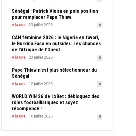
Sénégal : Patrick Vieira en pole position
pour remplacer Pape Thiaw
A la une
23 juillet 2026
0
CAN féminine 2026 : le Nigeria en favori,
le Burkina Faso en outsider…Les chances
de l’Afrique de l’Ouest
A la une
23 juillet 2026
0
Pape Thiaw n’est plus sélectionneur du
Sénégal
A la une
12 juillet 2026
0
WORLD WIN 26 de 1xBet : débloquez des
rôles footballistiques et soyez
récompensé !
A la une
10 juillet 2026
0