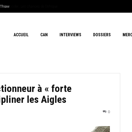
 outsider…Les chances de l’Afrique
ACCUEIL
CAN
INTERVIEWS
DOSSIERS
MER
tionneur à « forte
pliner les Aigles
0