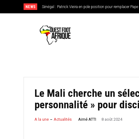
NEWS
CAN féminine 2026 : le Nigeria en favori, le Burkina Faso en
de l’Ouest
Le Mali cherche un sélec
personnalité » pour disci
Aimé ATTI
A la une
Actualités
8 août 2024