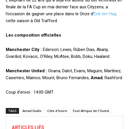
L’éléphant de 22 ans qui a déjà été auteur du but victorieux en
finale de la FA Cup en mai dernier face aux Cityzens, a
l’occasion de gagner une place dans le Onze d’
Erik ten Hag
cette saison à Old Trafford.
Les composition officielles
Manchester City :
Ederson; Lewis, Rúben Dias, Akanji,
Gvardiol; Kovacic, O’Riley, McAtee; Bobb, Doku; Haaland.
Manchester United :
Onana; Dalot, Evans, Maguire, Martínez;
Casemiro, Mainoo; Mount, Bruno Fernandes,
Amad
; Rashford.
Coup d’envoi : 14:00 GMT
TAGS
Amad Diallo
Côte d'Ivoire
Foot Afrique de l'Ouest
ARTICLES LIÉS