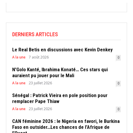
DERNIERS ARTICLES
Le Real Betis en discussions avec Kevin Denkey
A la une
7 août 2026
0
N’Golo Kanté, Ibrahima Konaté… Ces stars qui
auraient pu jouer pour le Mali
A la une
23 juillet 2026
0
Sénégal : Patrick Vieira en pole position pour
remplacer Pape Thiaw
A la une
23 juillet 2026
0
CAN féminine 2026 : le Nigeria en favori, le Burkina
Faso en outsider…Les chances de l’Afrique de
l’Ouest