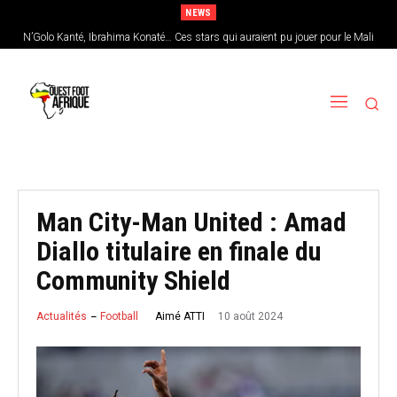
NEWS
N’Golo Kanté, Ibrahima Konaté… Ces stars qui auraient pu jouer pour le Mali
Sénégal : Patrick Vieira en pole position pour remplacer Pape Thiaw
Man City-Man United : Amad
Diallo titulaire en finale du
Community Shield
10 août 2024
Aimé ATTI
Actualités
Football