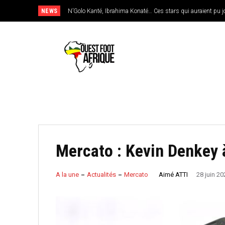
NEWS
N’Golo Kanté, Ibrahima Konaté… Ces stars qui auraient pu jouer 
Sénégal : Patrick Vieira en pole position pour remplacer Pap
Mercato : Kevin Denkey à
Aimé ATTI
A la une
Actualités
Mercato
28 juin 20