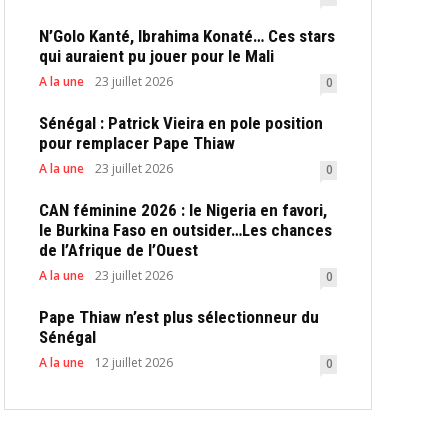
N’Golo Kanté, Ibrahima Konaté… Ces stars
qui auraient pu jouer pour le Mali
A la une
23 juillet 2026
0
Sénégal : Patrick Vieira en pole position
pour remplacer Pape Thiaw
A la une
23 juillet 2026
0
CAN féminine 2026 : le Nigeria en favori,
le Burkina Faso en outsider…Les chances
de l’Afrique de l’Ouest
A la une
23 juillet 2026
0
Pape Thiaw n’est plus sélectionneur du
Sénégal
A la une
12 juillet 2026
0