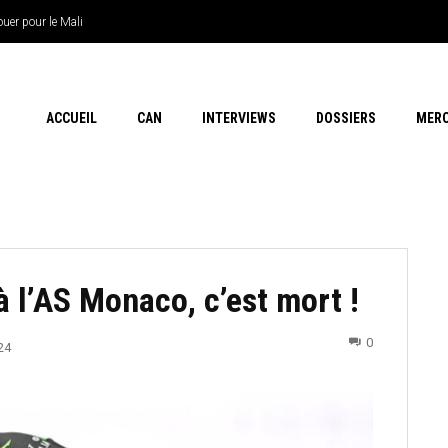
pour le Mali
e Thiaw
ACCUEIL
CAN
INTERVIEWS
DOSSIERS
MER
 l’AS Monaco, c’est mort !
0
24