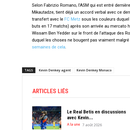
Selon Fabrizio Romano, l’ASM qui est entré derniè
Mikautadze, tient déjà un accord verbal avec ce de
transfert avec le
FC Metz
sous les couleurs duquel 
buts en 17 matchs) après son arrivée au mercato hi
Wissam Ben Yedder sur le front de l’attaque des R
duquel les choses ne bougent pas vraiment malgr
semaines de cela
.
TAGS
Kevin Denkey agent
Kevin Denkey Monaco
ARTICLES LIÉS
Le Real Betis en discussions
avec Kevin...
A la une
7 août 2026