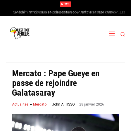
NEWS
Sénégal : Patrick Vieira en pole position pour remplacer Pape Thiaw
CAN féminine 2026 : le Nigeria en favori, le Burkina Faso en outsider…Les
chances de l’Afrique de l’Ouest
Mercato : Pape Gueye en
passe de rejoindre
Galatasaray
28 janvier 2026
John ATTISSO
Actualités
Mercato