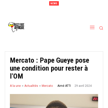
NEWS
Sénégal : Patrick Vieira en pole position pour remplacer Pape Thiaw
Mercato : Pape Gueye pose
une condition pour rester à
l’OM
29 avril 2024
Aimé ATTI
A la une
Actualités
Mercato