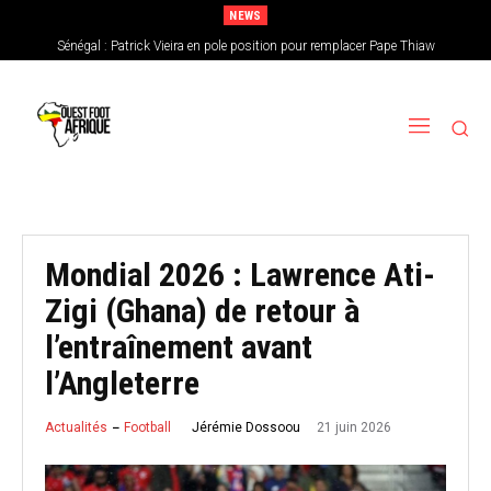
NEWS
Sénégal : Patrick Vieira en pole position pour remplacer Pape Thiaw
CAN féminine 2026 : le Nigeria en favori, le Burkina Faso en outsider…Les
chances de l’Afrique de l’Ouest
Mondial 2026 : Lawrence Ati-
Zigi (Ghana) de retour à
l’entraînement avant
l’Angleterre
21 juin 2026
Jérémie Dossoou
Actualités
Football