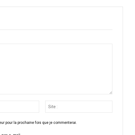
Email
Site
:*
:
ur pour la prochaine fois que je commenterai.
par e-mail.