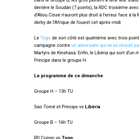
Dans le Groupe B, les gros peinent à tenir leur stat
derrière le Soudan (7 points), la RDC troisième ave
d’Aliou Cissé n’auront plus droit à l’erreur face à l
derby de l’Afrique de l’ouest cet après-midi.
Le
Togo
de son côté est quatrième avec trois point
campagne contre
un adversaire qui ne lui réussit p
Martyrs de Kinshasa. Enfin, le Libéria qui sort d’un
Principe dans le groupe H.
Le programme de ce dimanche
Groupe H – 13h TU
Sao Tomé et Principe vs
Libéria
Groupe B – 16h TU
RD Congo vs
Togo