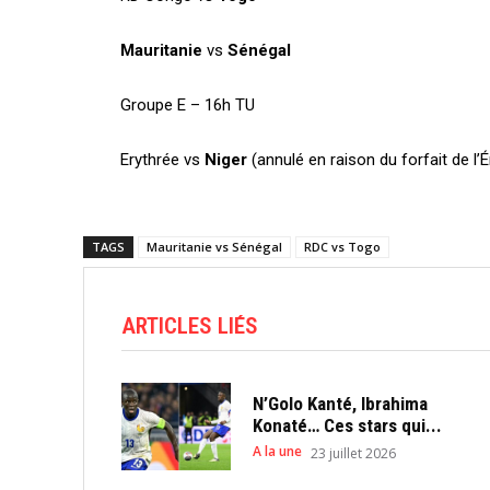
Mauritanie
vs
Sénégal
Groupe E – 16h TU
Erythrée vs
Niger
(annulé en raison du forfait de l’É
TAGS
Mauritanie vs Sénégal
RDC vs Togo
ARTICLES LIÉS
N’Golo Kanté, Ibrahima
Konaté… Ces stars qui...
A la une
23 juillet 2026