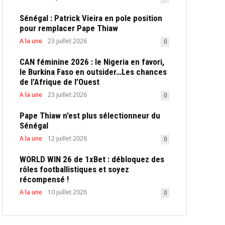
Sénégal : Patrick Vieira en pole position
pour remplacer Pape Thiaw
A la une
23 juillet 2026
0
CAN féminine 2026 : le Nigeria en favori,
le Burkina Faso en outsider…Les chances
de l’Afrique de l’Ouest
A la une
23 juillet 2026
0
Pape Thiaw n’est plus sélectionneur du
Sénégal
A la une
12 juillet 2026
0
WORLD WIN 26 de 1xBet : débloquez des
rôles footballistiques et soyez
récompensé !
A la une
10 juillet 2026
0