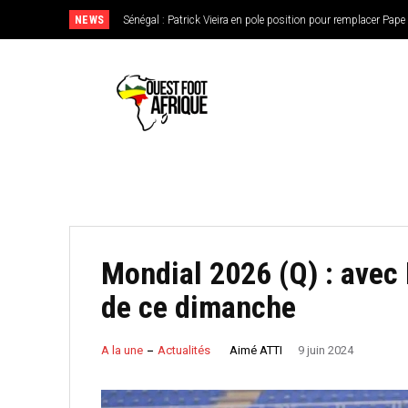
NEWS
CAN féminine 2026 : le Nigeria en favori, le Burkina Faso en
de l’Ouest
Mondial 2026 (Q) : avec
de ce dimanche
Aimé ATTI
A la une
Actualités
9 juin 2024