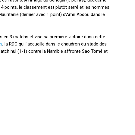
ut de favoris. À l’image du Sénégal (5 points), deuxième
c 4 points, le classement est plutôt serré et les hommes
a Mauritanie (dernier avec 1 point) d’Amir Abdou dans le
s en 3 matchs et vise sa première victoire dans cette
as
, la RDC qui l’accueille dans le chaudron du stade des
 match nul (1-1) contre la Namibie affronte Sao Tomé et