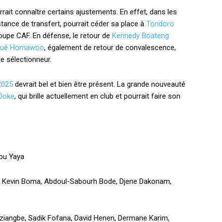
rait connaître certains ajustements. En effet, dans les
nstance de transfert, pourrait céder sa place à
Tondoro
upe CAF. En défense, le retour de
Kennedy Boateng
sué Homawoo
, également de retour de convalescence,
le sélectionneur.
2025
devrait bel et bien être présent. La grande nouveauté
Doke
, qui brille actuellement en club et pourrait faire son
ou Yaya
 Kevin Boma, Abdoul-Sabourh Bode, Djene Dakonam,
ziangbe, Sadik Fofana, David Henen, Dermane Karim,