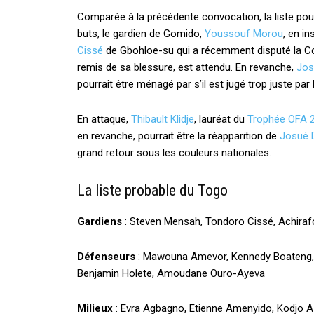
Comparée à la précédente convocation, la liste pour
buts, le gardien de Gomido,
Youssouf Morou
, en i
Cissé
de Gbohloe-su qui a récemment disputé la Co
remis de sa blessure, est attendu. En revanche,
Jo
pourrait être ménagé par s’il est jugé trop juste par 
En attaque,
Thibault Klidje
, lauréat du
Trophée OFA 
en revanche, pourrait être la réapparition de
Josué 
grand retour sous les couleurs nationales.
La liste probable du Togo
Gardiens
: Steven Mensah, Tondoro Cissé, Achiraf
Défenseurs
: Mawouna Amevor, Kennedy Boateng,
Benjamin Holete, Amoudane Ouro-Ayeva
Milieux
: Evra Agbagno, Etienne Amenyido, Kodjo A