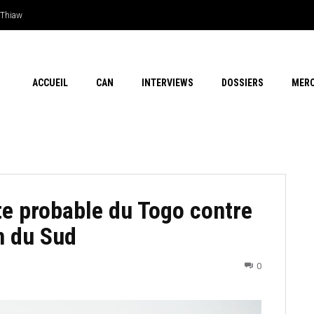
Thiaw
en outsider…Les chances de l’Afrique
ACCUEIL
CAN
INTERVIEWS
DOSSIERS
MER
ste probable du Togo contre
n du Sud
0