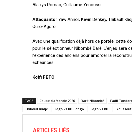
Alaixys Romao, Guillaume Yenoussi
Attaquants
: Yaw Annor, Kevin Denkey, Thibault Kli
Ouro-Agoro
Avec une qualification déjà hors de portée, cette 
pour le sélectionneur Nibombé Daré. L’enjeu sera de
l’expérience des anciens pour amorcer la reconstru
échéances.
Koffi FETO
TAGS
Coupe du Monde 2026
Daré Nibombé
Fadil Tondor
Thibault Klidjè
Togo vs RD Congo
Togo vs RDC
Youssouf
ARTICLES LIÉS