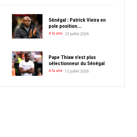
Sénégal : Patrick Vieira en
pole position...
A la une
23 juillet 2026
Pape Thiaw n’est plus
sélectionneur du Sénégal
A la une
12 juillet 2026