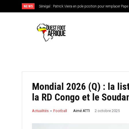
NEWS
Sénégal : Patrick Vieira en pole position pour remplacer Pape 
CAN féminine 2026 : le Nigeria en favori, le Burkina Faso 
de l’Ouest
Mondial 2026 (Q) : la li
la RD Congo et le Souda
Aimé ATTI
Actualités
Football
2 octobre 2025