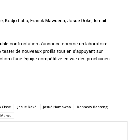
djé, Kodjo Laba, Franck Mawuena, Josué Doke, Ismail
double confrontation s’annonce comme un laboratoire
 tester de nouveaux profils tout en s’appuyant sur
ction d’une équipe compétitive en vue des prochaines
o Cissé
Josué Doké
Josué Homawoo
Kennedy Boateng
 Morou