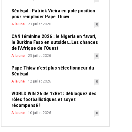
Sénégal : Patrick Vieira en pole position
pour remplacer Pape Thiaw
A la une
23 juillet 2026
0
CAN féminine 2026 : le Nigeria en favori,
le Burkina Faso en outsider…Les chances
de l’Afrique de l’Ouest
A la une
23 juillet 2026
0
Pape Thiaw n’est plus sélectionneur du
Sénégal
A la une
12 juillet 2026
0
WORLD WIN 26 de 1xBet : débloquez des
rôles footballistiques et soyez
récompensé !
A la une
10 juillet 2026
0