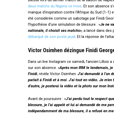
Blessé lors du dernier match de la saison de Naple
deux matchs du Nigeria ce mois
. Et son absence s’
manque d’inspiration contre l’Afrique du Sud (1-1) 
été considérée comme un sabotage par Finidi Georg
l’hypothèse d’une simulation de blessure : «
Je ne va
nationale, il choisit ses matchs»
, a lancé dans des
débarqué de son poste jeudi
. Et la réponse de l’att
Victor Osimhen dézingue Finidi Georg
Dans un live Instagram ce samedi, l’ancien Lillois a 
sur son absence. «
Après mon IRM le lendemain, je s
Finidi
, révèle Victor Osimhen.
J’ai demandé à l’un d
parlait à Finidi et à moi. J’ai tout en vidéo. Je m’en 
d’autre, je posterai la vidéo et la photo sur mon Ins
Avant de poursuivre : «
J’ai perdu tout le respect qu
blessure, je l’ai appelé et lui ai demandé de me pe
indépendamment de ma blessure, il a refusé en me d