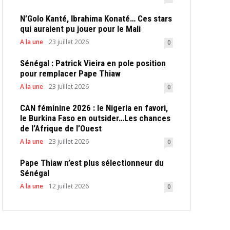
N’Golo Kanté, Ibrahima Konaté… Ces stars
qui auraient pu jouer pour le Mali
A la une
23 juillet 2026
0
Sénégal : Patrick Vieira en pole position
pour remplacer Pape Thiaw
A la une
23 juillet 2026
0
CAN féminine 2026 : le Nigeria en favori,
le Burkina Faso en outsider…Les chances
de l’Afrique de l’Ouest
A la une
23 juillet 2026
0
Pape Thiaw n’est plus sélectionneur du
Sénégal
A la une
12 juillet 2026
0