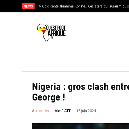
NEWS
N’Golo Kanté, Ibrahima Konaté… Ces stars qui auraient pu jouer
Sénégal : Patrick Vieira en pole position pour remplacer Pap
Nigeria : gros clash entr
George !
Aimé ATTI
Actualités
15 juin 2024