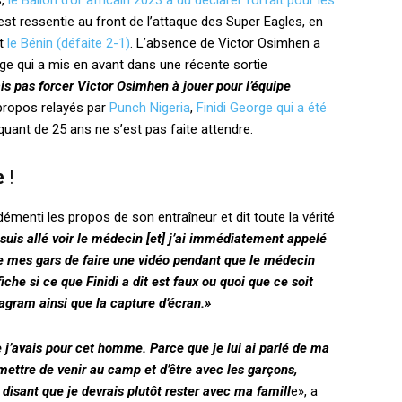
s,
le Ballon d’or africain 2023 a dû déclarer forfait pour les
est ressentie au front de l’attaque des Super Eagles, en
et
le Bénin (défaite 2-1)
. L’absence de Victor Osimhen a
e qui a mis en avant dans une récente sortie
is pas forcer Victor Osimhen à jouer pour l’équipe
 propos relayés par
Punch Nigeria
,
Finidi George qui a été
aquant de 25 ans ne s’est pas faite attendre.
e
!
démenti les propos de son entraîneur et dit toute la vérité
uis allé voir le médecin [et] j’ai immédiatement appelé
e mes gars de faire une vidéo pendant que le médecin
fiche si ce que Finidi a dit est faux ou quoi que ce soit
tagram ainsi que la capture d’écran.»
e j’avais pour cet homme. Parce que je lui ai parlé de ma
rmettre de venir au camp et d’être avec les garçons,
isant que je devrais plutôt rester avec ma famill
e», a