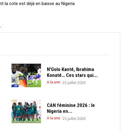
 la cote est déjà en baisse au Nigeria.
e
N’Golo Kanté, Ibrahima
Konaté… Ces stars qui...
A la une
23 juillet 2026
CAN féminine 2026 : le
Nigeria en...
A la une
23 juillet 2026