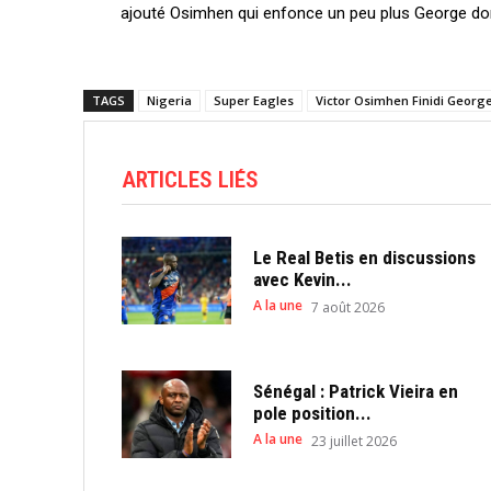
ajouté Osimhen qui enfonce un peu plus George dont
TAGS
Nigeria
Super Eagles
Victor Osimhen Finidi Georg
ARTICLES LIÉS
Le Real Betis en discussions
avec Kevin...
A la une
7 août 2026
Sénégal : Patrick Vieira en
pole position...
A la une
23 juillet 2026