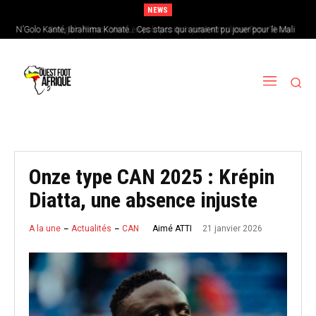
NEWS
N’Golo Kanté, Ibrahima Konaté… Ces stars qui auraient pu jouer pour le Mali
Sénégal : Patrick Vieira en pole position pour remplacer Pape Thiaw
Onze type CAN 2025 : Krépin
Diatta, une absence injuste
21 janvier 2026
Aimé ATTI
A la une
Actualités
CAN