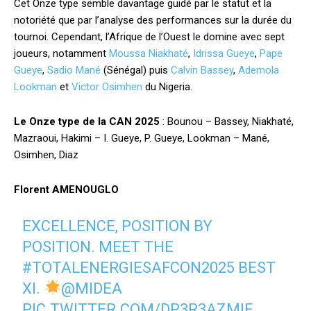
Cet Onze type semble davantage guidé par le statut et la
notoriété que par l’analyse des performances sur la durée du
tournoi. Cependant, l’Afrique de l’Ouest le domine avec sept
joueurs, notamment
Moussa Niakhaté
,
Idrissa Gueye
,
Pape
Gueye
,
Sadio Mané
(Sénégal) puis
Calvin Bassey
,
Ademola
Lookman
et
Victor Osimhen
du Nigeria.
Le Onze type de la CAN 2025
: Bounou – Bassey, Niakhaté,
Mazraoui, Hakimi – I. Gueye, P. Gueye, Lookman – Mané,
Osimhen, Diaz
Florent AMENOUGLO
EXCELLENCE, POSITION BY
POSITION. MEET THE
#TOTALENERGIESAFCON2025
BEST
XI.
@MIDEA
PIC.TWITTER.COM/DP3R3AZMIF