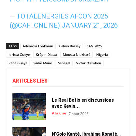
— TOTALENERGIES AFCON 2025
(@CAF_ONLINE)
JANUARY 21, 2026
TAGS
Ademola Lookman
Calvin Bassey
CAN 2025
Idrissa Gueye
Krépin Diatta
Moussa Niakhaté
Nigeria
Pape Gueye
Sadio Mané
Sénégal
Victor Osimhen
ARTICLES LIÉS
Le Real Betis en discussions
avec Kevin...
A la une
7 août 2026
N’Golo Kanté, Ibrahima Konaté…