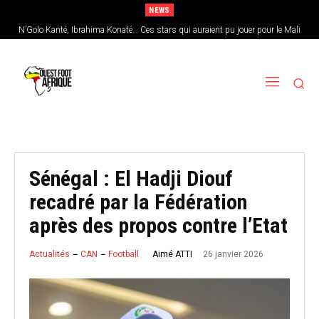
NEWS
N’Golo Kanté, Ibrahima Konaté… Ces stars qui auraient pu jouer pour le Mali
Sénégal : Patrick Vieira en pole position pour remplacer Pape Thiaw
Sénégal : El Hadji Diouf
recadré par la Fédération
après des propos contre l’Etat
26 janvier 2026
Aimé ATTI
Actualités
CAN
Football