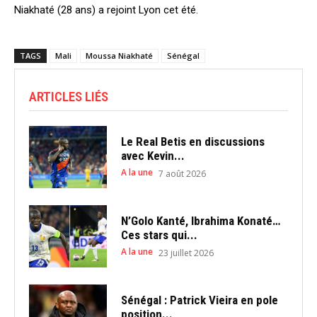
Niakhaté (28 ans) a rejoint Lyon cet été.
TAGS
Mali
Moussa Niakhaté
Sénégal
ARTICLES LIÉS
Le Real Betis en discussions
avec Kevin...
A la une
7 août 2026
N’Golo Kanté, Ibrahima Konaté…
Ces stars qui...
A la une
23 juillet 2026
Sénégal : Patrick Vieira en pole
position...