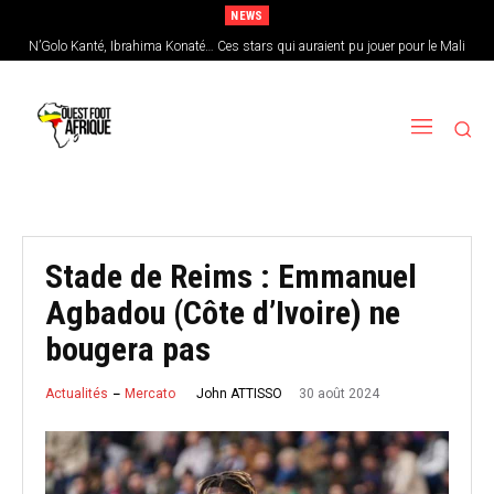
NEWS
N’Golo Kanté, Ibrahima Konaté… Ces stars qui auraient pu jouer pour le Mali
Sénégal : Patrick Vieira en pole position pour remplacer Pape Thiaw
Stade de Reims : Emmanuel
Agbadou (Côte d’Ivoire) ne
bougera pas
30 août 2024
John ATTISSO
Actualités
Mercato