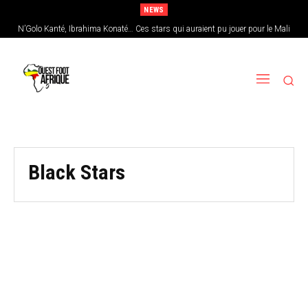
NEWS
N’Golo Kanté, Ibrahima Konaté… Ces stars qui auraient pu jouer pour le Mali
Black Stars