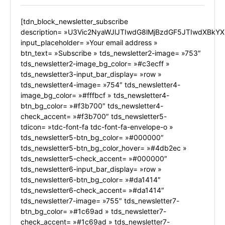
[tdn_block_newsletter_subscribe
description= »U3Vic2NyaWJlJTIwdG8lMjBzdGF5JTIwdXBkYX
input_placeholder= »Your email address »
btn_text= »Subscribe » tds_newsletter2-image= »753″
tds_newsletter2-image_bg_color= »#c3ecff »
tds_newsletter3-input_bar_display= »row »
tds_newsletter4-image= »754″ tds_newsletter4-
image_bg_color= »#fffbcf » tds_newsletter4-
btn_bg_color= »#f3b700″ tds_newsletter4-
check_accent= »#f3b700″ tds_newsletter5-
tdicon= »tdc-font-fa tdc-font-fa-envelope-o »
tds_newsletter5-btn_bg_color= »#000000″
tds_newsletter5-btn_bg_color_hover= »#4db2ec »
tds_newsletter5-check_accent= »#000000″
tds_newsletter6-input_bar_display= »row »
tds_newsletter6-btn_bg_color= »#da1414″
tds_newsletter6-check_accent= »#da1414″
tds_newsletter7-image= »755″ tds_newsletter7-
btn_bg_color= »#1c69ad » tds_newsletter7-
check_accent= »#1c69ad » tds_newsletter7-