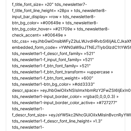
f_title_font_size= »20″ tds_newsletter7-
f_title_font_line_height= »28px » tds_newsletter8-
input_bar_display= »row » tds_newsletter8-
btn_bg_color= »#00649e » tds_newsletter8-
btn_bg_color_hover= »#21709e » tds_newsletter8-
check_accent= »#00649e »
tdc_css= »eyJhbGwiOnsibWFyZ2luLWJvdHRvbSI6IjAiLCJkaXN
embedded_form_code= »YWN0aW9uJTNEJTIybGlzdC1tYW5h
tds_newsletter1-f_descr_font_family= »521″
tds_newsletter1-f_input_font_family= »521″
tds_newsletter1-f_btn_font_family= »521″
tds_newsletter1-f_btn_font_transform= »uppercase »
tds_newsletter1-f_btn_font_weight= »600″
tds_newsletter1-btn_bg_color= »#dd3333″
descr_space= »eyJhbGwiOiIxNSIsImxhbmRzY2FwZSI6IjExIn0
tds_newsletter1-input_border_color= »rgba(0,0,0,0.3) »
tds_newsletter1-input_border_color_active= »#727277″
tds_newsletter1-
f_descr_font_size= »eyJsYW5kc2NhcGUiOiIxMiIsInBvcnRyYWl0
tds_newsletter1-f_descr_font_line_height= »1.3″
tds_newsletter1-