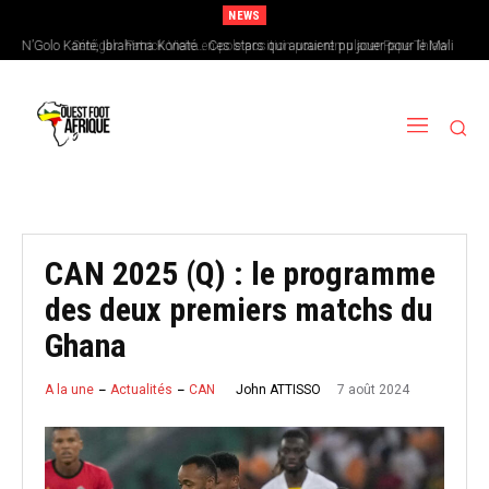
NEWS
N’Golo Kanté, Ibrahima Konaté… Ces stars qui auraient pu jouer pour le Mali
Sénégal : Patrick Vieira en pole position pour remplacer Pape Thiaw
CAN 2025 (Q) : le programme
des deux premiers matchs du
Ghana
7 août 2024
John ATTISSO
A la une
Actualités
CAN