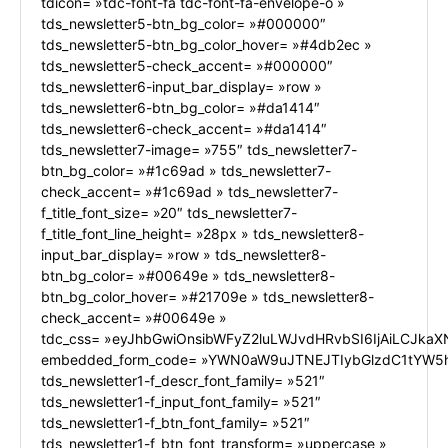
tdicon= »tdc-font-fa tdc-font-fa-envelope-o »
tds_newsletter5-btn_bg_color= »#000000″
tds_newsletter5-btn_bg_color_hover= »#4db2ec »
tds_newsletter5-check_accent= »#000000″
tds_newsletter6-input_bar_display= »row »
tds_newsletter6-btn_bg_color= »#da1414″
tds_newsletter6-check_accent= »#da1414″
tds_newsletter7-image= »755″ tds_newsletter7-
btn_bg_color= »#1c69ad » tds_newsletter7-
check_accent= »#1c69ad » tds_newsletter7-
f_title_font_size= »20″ tds_newsletter7-
f_title_font_line_height= »28px » tds_newsletter8-
input_bar_display= »row » tds_newsletter8-
btn_bg_color= »#00649e » tds_newsletter8-
btn_bg_color_hover= »#21709e » tds_newsletter8-
check_accent= »#00649e »
tdc_css= »eyJhbGwiOnsibWFyZ2luLWJvdHRvbSI6IjAiLCJkaXN
embedded_form_code= »YWN0aW9uJTNEJTIybGlzdC1tYW5h
tds_newsletter1-f_descr_font_family= »521″
tds_newsletter1-f_input_font_family= »521″
tds_newsletter1-f_btn_font_family= »521″
tds_newsletter1-f_btn_font_transform= »uppercase »