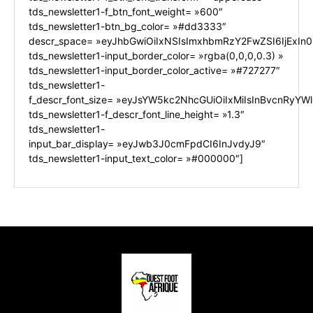
tds_newsletter1-f_btn_font_weight= »600″
tds_newsletter1-btn_bg_color= »#dd3333″
descr_space= »eyJhbGwiOiIxNSIsImxhbmRzY2FwZSI6IjExIn0
tds_newsletter1-input_border_color= »rgba(0,0,0,0.3) »
tds_newsletter1-input_border_color_active= »#727277″
tds_newsletter1-
f_descr_font_size= »eyJsYW5kc2NhcGUiOiIxMiIsInBvcnRyYWl0
tds_newsletter1-f_descr_font_line_height= »1.3″
tds_newsletter1-
input_bar_display= »eyJwb3J0cmFpdCI6InJvdyJ9″
tds_newsletter1-input_text_color= »#000000″]