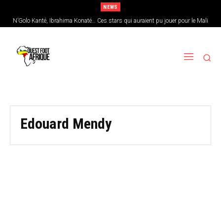
NEWS
N’Golo Kanté, Ibrahima Konaté… Ces stars qui auraient pu jouer pour le Mali
Edouard Mendy