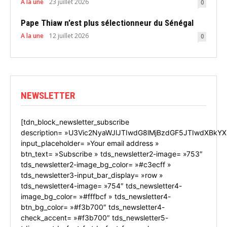
A la une
23 juillet 2026
0
Pape Thiaw n’est plus sélectionneur du Sénégal
A la une
12 juillet 2026
0
NEWSLETTER
[tdn_block_newsletter_subscribe
description= »U3Vic2NyaWJlJTIwdG8lMjBzdGF5JTIwdXBkYX
input_placeholder= »Your email address »
btn_text= »Subscribe » tds_newsletter2-image= »753″
tds_newsletter2-image_bg_color= »#c3ecff »
tds_newsletter3-input_bar_display= »row »
tds_newsletter4-image= »754″ tds_newsletter4-
image_bg_color= »#fffbcf » tds_newsletter4-
btn_bg_color= »#f3b700″ tds_newsletter4-
check_accent= »#f3b700″ tds_newsletter5-