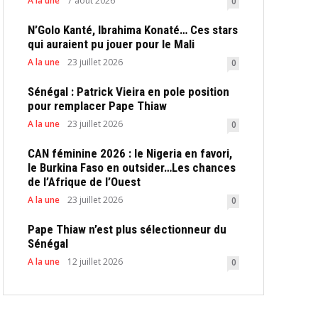
A la une
7 août 2026
0
N’Golo Kanté, Ibrahima Konaté… Ces stars
qui auraient pu jouer pour le Mali
A la une
23 juillet 2026
0
Sénégal : Patrick Vieira en pole position
pour remplacer Pape Thiaw
A la une
23 juillet 2026
0
CAN féminine 2026 : le Nigeria en favori,
le Burkina Faso en outsider…Les chances
de l’Afrique de l’Ouest
A la une
23 juillet 2026
0
Pape Thiaw n’est plus sélectionneur du
Sénégal
A la une
12 juillet 2026
0