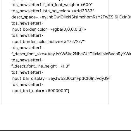
tds_newsletter1-f_btn_font_weight= »600″
tds_newsletter1-btn_bg_color= »#dd3333″
descr_space= »eyJhbGwiOiIxNSIsImxhbmRzY2FwZSI6IjExIn0
tds_newsletter1-
input_border_color= »rgba(0,0,0,0.3) »
tds_newsletter1-
input_border_color_active= »#727277″
tds_newsletter1-
f_descr_font_size= »eyJsYW5kc2NhcGUiOiIxMiIsInBvcnRyYWl0
tds_newsletter1-
f_descr_font_line_height= »1.3″
tds_newsletter1-
input_bar_display= »eyJwb3J0cmFpdCI6InJvdyJ9″
tds_newsletter1-
input_text_color= »#000000″]