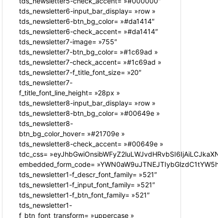
tds_newsletter5-check_accent= »#000000″
tds_newsletter6-input_bar_display= »row »
tds_newsletter6-btn_bg_color= »#da1414″
tds_newsletter6-check_accent= »#da1414″
tds_newsletter7-image= »755″
tds_newsletter7-btn_bg_color= »#1c69ad »
tds_newsletter7-check_accent= »#1c69ad »
tds_newsletter7-f_title_font_size= »20″
tds_newsletter7-
f_title_font_line_height= »28px »
tds_newsletter8-input_bar_display= »row »
tds_newsletter8-btn_bg_color= »#00649e »
tds_newsletter8-
btn_bg_color_hover= »#21709e »
tds_newsletter8-check_accent= »#00649e »
tdc_css= »eyJhbGwiOnsibWFyZ2luLWJvdHRvbSI6IjAiLCJkaXN
embedded_form_code= »YWN0aW9uJTNEJTIybGlzdC1tYW5hZ
tds_newsletter1-f_descr_font_family= »521″
tds_newsletter1-f_input_font_family= »521″
tds_newsletter1-f_btn_font_family= »521″
tds_newsletter1-
f_btn_font_transform= »uppercase »