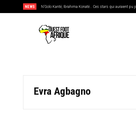
NEWS
N’Golo Kanté, Ibrahima Konaté… Ces stars qui auraient pu jo
Evra Agbagno