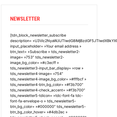
NEWSLETTER
[tdn_block_newsletter_subscribe
description= »U3Vic2NyaWJlJTIwdG8lMjBzdGF5JTIwdXBkYX
input_placeholder= »Your email address »
btn_text= »Subscribe » tds_newsletter2-
image= »753″ tds_newsletter2-
image_bg_color= »#c3ecff »
tds_newsletter3-input_bar_display= »row »
tds_newsletter4-image= »754″
tds_newsletter4-image_bg_color= »#fffbcf »
tds_newsletter4-btn_bg_color= »#f3b700″
tds_newsletter4-check_accent= »#f3b700″
tds_newsletter5-tdicon= »tdc-font-fa tdc-
font-fa-envelope-o » tds_newsletter5-
btn_bg_color= »#000000″ tds_newsletter5-
btn_bg_color_hover= »#4db2ec »