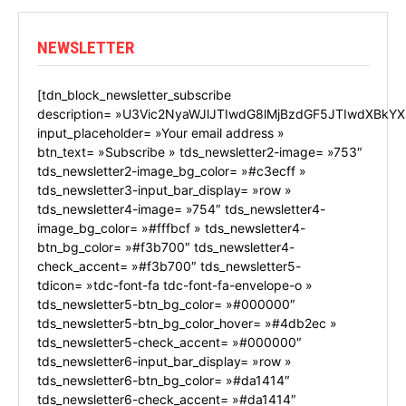
NEWSLETTER
[tdn_block_newsletter_subscribe
description= »U3Vic2NyaWJlJTIwdG8lMjBzdGF5JTIwdXBkYX
input_placeholder= »Your email address »
btn_text= »Subscribe » tds_newsletter2-image= »753″
tds_newsletter2-image_bg_color= »#c3ecff »
tds_newsletter3-input_bar_display= »row »
tds_newsletter4-image= »754″ tds_newsletter4-
image_bg_color= »#fffbcf » tds_newsletter4-
btn_bg_color= »#f3b700″ tds_newsletter4-
check_accent= »#f3b700″ tds_newsletter5-
tdicon= »tdc-font-fa tdc-font-fa-envelope-o »
tds_newsletter5-btn_bg_color= »#000000″
tds_newsletter5-btn_bg_color_hover= »#4db2ec »
tds_newsletter5-check_accent= »#000000″
tds_newsletter6-input_bar_display= »row »
tds_newsletter6-btn_bg_color= »#da1414″
tds_newsletter6-check_accent= »#da1414″