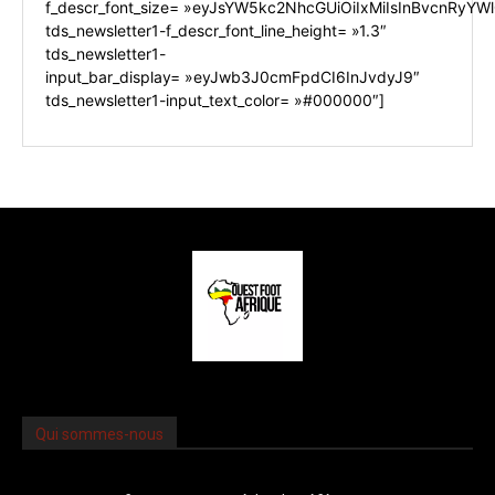
f_descr_font_size= »eyJsYW5kc2NhcGUiOiIxMiIsInBvcnRyYWl0
tds_newsletter1-f_descr_font_line_height= »1.3″
tds_newsletter1-
input_bar_display= »eyJwb3J0cmFpdCI6InJvdyJ9″
tds_newsletter1-input_text_color= »#000000″]
Qui sommes-nous