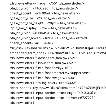
tds_newsletter7-image= »755″ tds_newsletter7-
btn_bg_color= »#1c69ad » tds_newsletter7-
check_accent= »#1c69ad » tds_newsletter7-
f_title_font_size= »20″ tds_newsletter7-
f_title_font_line_height= »28px » tds_newsletter8-
input_bar_display= »row » tds_newsletter8-
btn_bg_color= »#00649e » tds_newsletter8-
btn_bg_color_hover= »#21709e » tds_newsletter8-
check_accent= »#00649e »
tdc_css= »eyJhbGwiOnsibWFyZ2luLWJvdHRvbSI6IjAiLCJkaXN
embedded_form_code= »YWN0aW9uJTNEJTIybGlzdC1tYW5h
tds_newsletter1-f_descr_font_family= »521″
tds_newsletter1-f_input_font_family= »521″
tds_newsletter1-f_btn_font_family= »521″
tds_newsletter1-f_btn_font_transform= »uppercase »
tds_newsletter1-f_btn_font_weight= »600″
tds_newsletter1-btn_bg_color= »#dd3333″
descr_space= »eyJhbGwiOiIxNSIsImxhbmRzY2FwZSI6IjExIn0
tds_newsletter1-input_border_color= »rgba(0,0,0,0.3) »
tds_newsletter1-input_border_color_active= »#727277″
tds_newsletter1-