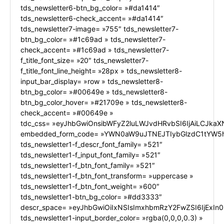
tds_newsletter6-btn_bg_color= »#da1414″
tds_newsletter6-check_accent= »#da1414″
tds_newsletter7-image= »755″ tds_newsletter7-
btn_bg_color= »#1c69ad » tds_newsletter7-
check_accent= »#1c69ad » tds_newsletter7-
f_title_font_size= »20″ tds_newsletter7-
f_title_font_line_height= »28px » tds_newsletter8-
input_bar_display= »row » tds_newsletter8-
btn_bg_color= »#00649e » tds_newsletter8-
btn_bg_color_hover= »#21709e » tds_newsletter8-
check_accent= »#00649e »
tdc_css= »eyJhbGwiOnsibWFyZ2luLWJvdHRvbSI6IjAiLCJkaXN
embedded_form_code= »YWN0aW9uJTNEJTIybGlzdC1tYW5h
tds_newsletter1-f_descr_font_family= »521″
tds_newsletter1-f_input_font_family= »521″
tds_newsletter1-f_btn_font_family= »521″
tds_newsletter1-f_btn_font_transform= »uppercase »
tds_newsletter1-f_btn_font_weight= »600″
tds_newsletter1-btn_bg_color= »#dd3333″
descr_space= »eyJhbGwiOiIxNSIsImxhbmRzY2FwZSI6IjExIn0
tds_newsletter1-input_border_color= »rgba(0,0,0,0.3) »