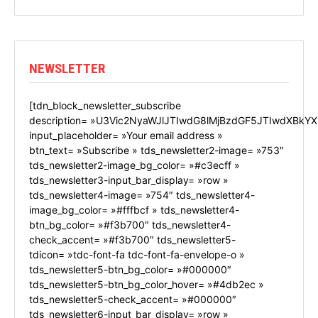
NEWSLETTER
[tdn_block_newsletter_subscribe
description= »U3Vic2NyaWJlJTIwdG8lMjBzdGF5JTIwdXBkYX
input_placeholder= »Your email address »
btn_text= »Subscribe » tds_newsletter2-image= »753″
tds_newsletter2-image_bg_color= »#c3ecff »
tds_newsletter3-input_bar_display= »row »
tds_newsletter4-image= »754″ tds_newsletter4-
image_bg_color= »#fffbcf » tds_newsletter4-
btn_bg_color= »#f3b700″ tds_newsletter4-
check_accent= »#f3b700″ tds_newsletter5-
tdicon= »tdc-font-fa tdc-font-fa-envelope-o »
tds_newsletter5-btn_bg_color= »#000000″
tds_newsletter5-btn_bg_color_hover= »#4db2ec »
tds_newsletter5-check_accent= »#000000″
tds_newsletter6-input_bar_display= »row »