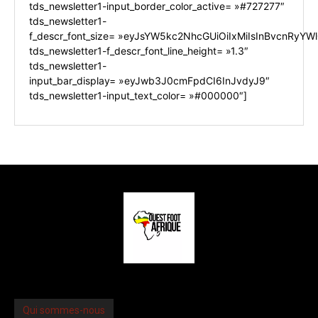
tds_newsletter1-input_border_color_active= »#727277″
tds_newsletter1-
f_descr_font_size= »eyJsYW5kc2NhcGUiOiIxMiIsInBvcnRyYWl0
tds_newsletter1-f_descr_font_line_height= »1.3″
tds_newsletter1-
input_bar_display= »eyJwb3J0cmFpdCI6InJvdyJ9″
tds_newsletter1-input_text_color= »#000000″]
Qui sommes-nous