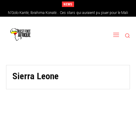
NEWS
N’Golo Kanté, Ibrahima Konaté… Ces stars qui auraient pu jouer pour le Mali
Sierra Leone