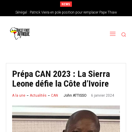
NEWS
Sénégal : Patrick Vieira en pole position pour remplacer Pape Thiaw
CAN féminine 2026 : le Nigeria en favori, le Burkina Faso en outsider…Les
chances de l’Afrique de l’Ouest
Prépa CAN 2023 : La Sierra
Leone défie la Côte d’Ivoire
6 janvier 2024
John ATTISSO
A la une
Actualités
CAN