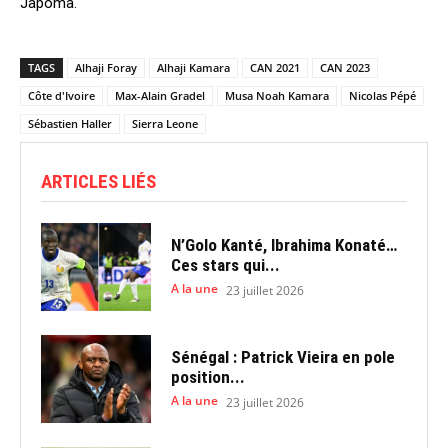
Japoma.
TAGS
Alhaji Foray
Alhaji Kamara
CAN 2021
CAN 2023
Côte d'Ivoire
Max-Alain Gradel
Musa Noah Kamara
Nicolas Pépé
Sébastien Haller
Sierra Leone
ARTICLES LIÉS
N’Golo Kanté, Ibrahima Konaté…
Ces stars qui...
A la une
23 juillet 2026
Sénégal : Patrick Vieira en pole
position...
A la une
23 juillet 2026