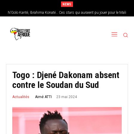
NEWS
N’Golo Kanté, Ibrahima Konaté… Ces stars qui auraient pu jouer pour le Mali
Sénégal : Patrick Vieira en pole position pour remplacer Pape Thiaw
Togo : Djené Dakonam absent
contre le Soudan du Sud
23 mai 2024
Aimé ATTI
Actualités