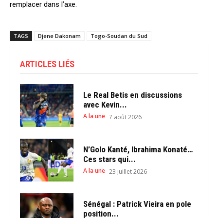
remplacer dans l’axe.
TAGS
Djene Dakonam
Togo-Soudan du Sud
ARTICLES LIÉS
Le Real Betis en discussions
avec Kevin...
A la une
7 août 2026
N’Golo Kanté, Ibrahima Konaté…
Ces stars qui...
A la une
23 juillet 2026
Sénégal : Patrick Vieira en pole
position...