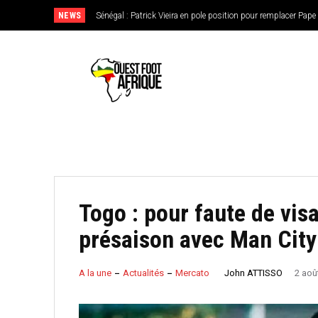
NEWS
Sénégal : Patrick Vieira en pole position pour remplacer Pape T
CAN féminine 2026 : le Nigeria en favori, le Burkina Faso e
de l’Ouest
Togo : pour faute de vis
présaison avec Man City
John ATTISSO
A la une
Actualités
Mercato
2 aoû