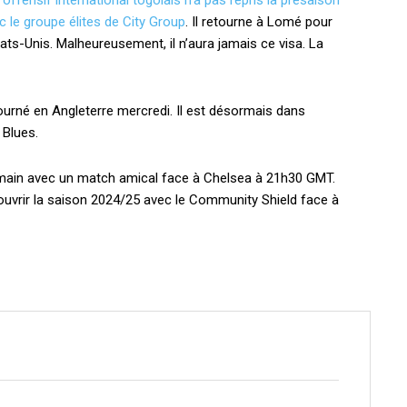
 offensif international togolais n’a pas repris la présaison
ec le groupe élites de City Group
. Il retourne à Lomé pour
ats-Unis. Malheureusement, il n’aura jamais ce visa. La
ourné en Angleterre mercredi. Il est désormais dans
 Blues.
main avec un match amical face à Chelsea à 21h30 GMT.
 ouvrir la saison 2024/25 avec le Community Shield face à