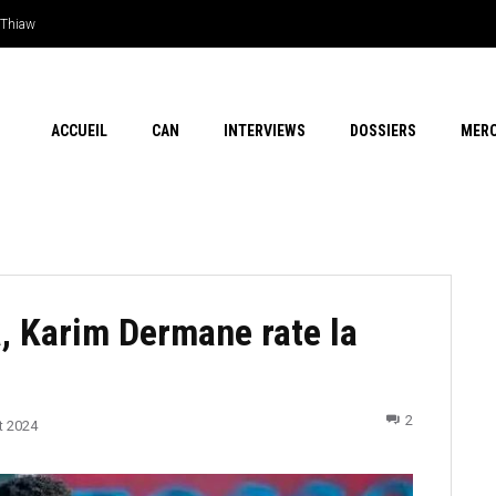
hiaw
n outsider…Les chances de l’Afrique
ACCUEIL
CAN
INTERVIEWS
DOSSIERS
MER
a, Karim Dermane rate la
2
t 2024