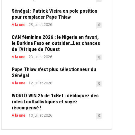
Sénégal : Patrick Vieira en pole position
pour remplacer Pape Thiaw
A la une
23 juillet 2026
0
CAN féminine 2026 : le Nigeria en favori,
le Burkina Faso en outsider…Les chances
de l’Afrique de l’Ouest
A la une
23 juillet 2026
0
Pape Thiaw n’est plus sélectionneur du
Sénégal
A la une
12 juillet 2026
0
WORLD WIN 26 de 1xBet : débloquez des
rôles footballistiques et soyez
récompensé !
A la une
10 juillet 2026
0