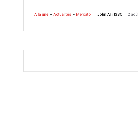
John ATTISSO
A la une
Actualités
Mercato
2 aoû