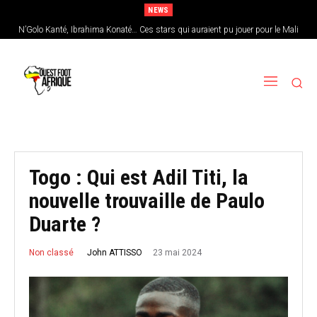
NEWS
N’Golo Kanté, Ibrahima Konaté… Ces stars qui auraient pu jouer pour le Mali
Sénégal : Patrick Vieira en pole position pour remplacer Pape Thiaw
Togo : Qui est Adil Titi, la
nouvelle trouvaille de Paulo
Duarte ?
23 mai 2024
John ATTISSO
Non classé