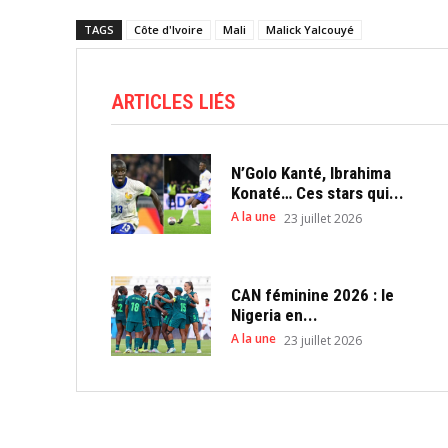
TAGS
Côte d'Ivoire
Mali
Malick Yalcouyé
ARTICLES LIÉS
N’Golo Kanté, Ibrahima
Konaté… Ces stars qui...
A la une
23 juillet 2026
CAN féminine 2026 : le
Nigeria en...
A la une
23 juillet 2026