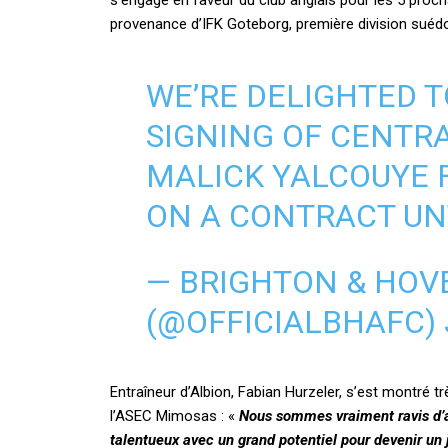
s’engage en faveur du club anglais pour les 5 procha
provenance d’IFK Goteborg, première division suédo
WE’RE DELIGHTED 
SIGNING OF CENTR
MALICK YALCOUYE 
ON A CONTRACT UNT
— BRIGHTON & HOV
(@OFFICIALBHAFC)
Entraîneur d’Albion, Fabian Hurzeler, s’est montré t
l’ASEC Mimosas : «
Nous sommes vraiment ravis d’ac
talentueux avec un grand potentiel pour devenir un 