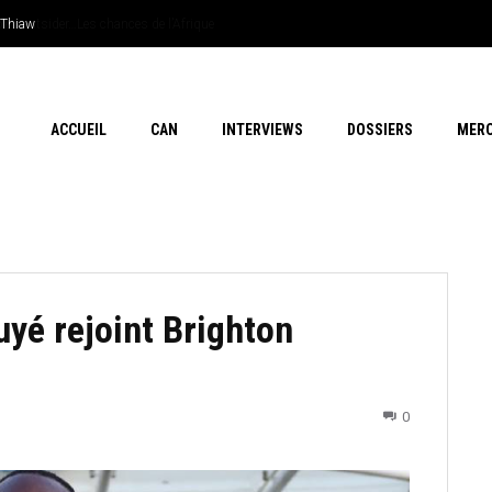
iaw
 outsider…Les chances de l’Afrique
ACCUEIL
CAN
INTERVIEWS
DOSSIERS
MER
uyé rejoint Brighton
0