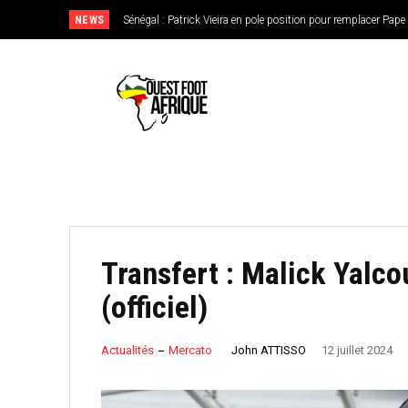
NEWS
Sénégal : Patrick Vieira en pole position pour remplacer Pape Th
CAN féminine 2026 : le Nigeria en favori, le Burkina Faso en
de l’Ouest
Transfert : Malick Yalco
(officiel)
John ATTISSO
Actualités
Mercato
12 juillet 2024