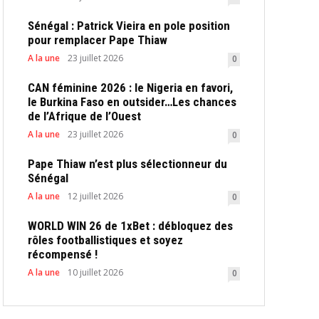
Sénégal : Patrick Vieira en pole position
pour remplacer Pape Thiaw
A la une
23 juillet 2026
0
CAN féminine 2026 : le Nigeria en favori,
le Burkina Faso en outsider…Les chances
de l’Afrique de l’Ouest
A la une
23 juillet 2026
0
Pape Thiaw n’est plus sélectionneur du
Sénégal
A la une
12 juillet 2026
0
WORLD WIN 26 de 1xBet : débloquez des
rôles footballistiques et soyez
récompensé !
A la une
10 juillet 2026
0