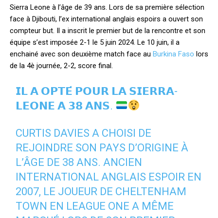
Sierra Leone à l’âge de 39 ans. Lors de sa première sélection
face à Djibouti, l’ex international anglais espoirs a ouvert son
compteur but. Il a inscrit le premier but de la rencontre et son
équipe s’est imposée 2-1 le 5 juin 2024. Le 10 juin, il a
enchainé avec son deuxième match face au
Burkina Faso
lors
de la 4è journée, 2-2, score final.
𝗜𝗟 𝗔 𝗢𝗣𝗧𝗘́ 𝗣𝗢𝗨𝗥 𝗟𝗔 𝗦𝗜𝗘𝗥𝗥𝗔-
𝗟𝗘𝗢𝗡𝗘 𝗔 𝟯𝟴 𝗔𝗡𝗦.
CURTIS DAVIES A CHOISI DE
REJOINDRE SON PAYS D’ORIGINE À
L’ÂGE DE 38 ANS. ANCIEN
INTERNATIONAL ANGLAIS ESPOIR EN
2007, LE JOUEUR DE CHELTENHAM
TOWN EN LEAGUE ONE A MÊME