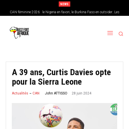
NEWS
CAN féminine 2026 : le Nigeria en favori, le Burkina Faso en outsider…Les
chances de l’Afrique de l’Ouest
A 39 ans, Curtis Davies opte
pour la Sierra Leone
28 juin 2024
John ATTISSO
Actualités
CAN