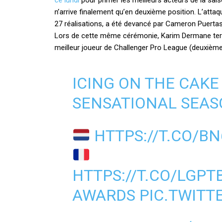
ce lundi
pour primer les meilleurs acteurs de la sais
n’arrive finalement qu’en deuxième position. L’atta
27 réalisations, a été devancé par Cameron Puertas, 
Lors de cette même cérémonie, Karim Dermane ter
meilleur joueur de Challenger Pro League (deuxième 
ICING ON THE CAKE
SENSATIONAL SEA
HTTPS://T.CO/B
HTTPS://T.CO/LGP
AWARDS
PIC.TWITT