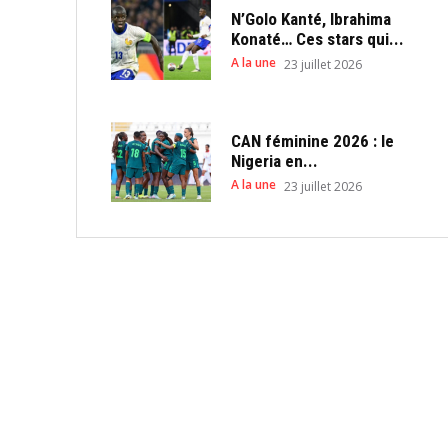
N’Golo Kanté, Ibrahima
Konaté… Ces stars qui...
A la une
23 juillet 2026
CAN féminine 2026 : le
Nigeria en...
A la une
23 juillet 2026