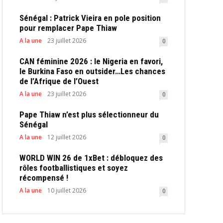
Sénégal : Patrick Vieira en pole position
pour remplacer Pape Thiaw
A la une
23 juillet 2026
0
CAN féminine 2026 : le Nigeria en favori,
le Burkina Faso en outsider…Les chances
de l’Afrique de l’Ouest
A la une
23 juillet 2026
0
Pape Thiaw n’est plus sélectionneur du
Sénégal
A la une
12 juillet 2026
0
WORLD WIN 26 de 1xBet : débloquez des
rôles footballistiques et soyez
récompensé !
A la une
10 juillet 2026
0