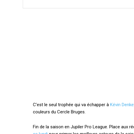
C’est le seul trophée qui va échapper à
Kévin Denke
couleurs du Cercle Bruges.
Fin de la saison en Jupiler Pro League. Place aux