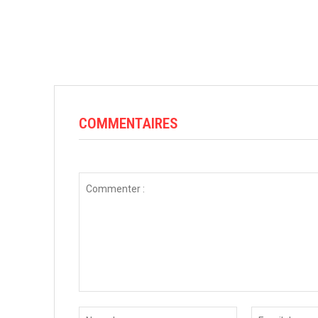
COMMENTAIRES
Commenter
:
Nom