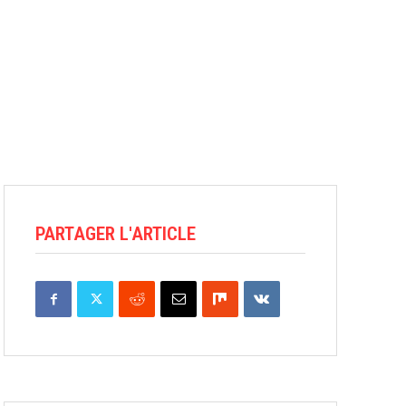
PARTAGER L'ARTICLE