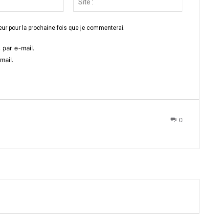
:*
:
ur pour la prochaine fois que je commenterai.
par e-mail.
mail.
0