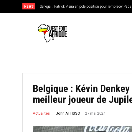
NEWS
Sénégal : Patrick Vieira en pole position pour remplacer Pape Th
CAN féminine 2026 : le Nigeria en favori, le Burkina Faso en
de l’Ouest
Belgique : Kévin Denkey 
meilleur joueur de Jupil
John ATTISSO
Actualités
27 mai 2024