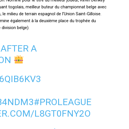
on. Nominé pour le titre du meilleur joueur, Kévin Denkey
quant togolais, meilleur buteur du championnat belge avec
le milieu de terrain espagnol de l’Union Saint-Gilloise.
mine également à la deuxième place du trophée du
division belge).
 AFTER A
SON
N6QIB6KV3
TB4NDM3
#PROLEAGUE
ER.COM/L8GT0FNY2O