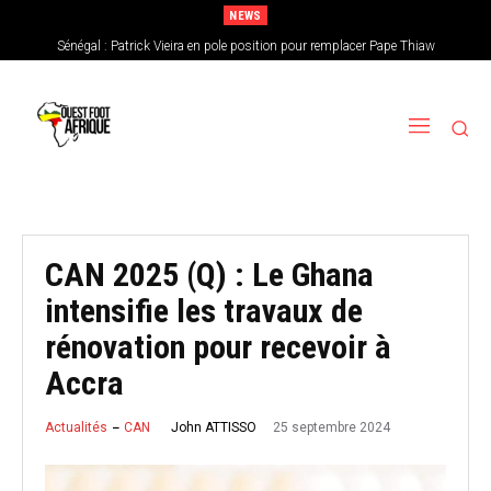
NEWS
Sénégal : Patrick Vieira en pole position pour remplacer Pape Thiaw
CAN féminine 2026 : le Nigeria en favori, le Burkina Faso en outsider…Les
chances de l’Afrique de l’Ouest
CAN 2025 (Q) : Le Ghana
intensifie les travaux de
rénovation pour recevoir à
Accra
25 septembre 2024
John ATTISSO
Actualités
CAN