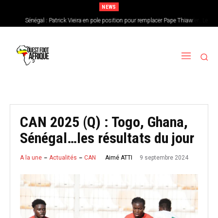
NEWS
Sénégal : Patrick Vieira en pole position pour remplacer Pape Thiaw
CAN féminine 2026 : le Nigeria en favori, le Burkina Faso en outsider…Les
chances de l’Afrique de l’Ouest
CAN 2025 (Q) : Togo, Ghana,
Sénégal…les résultats du jour
9 septembre 2024
Aimé ATTI
A la une
Actualités
CAN