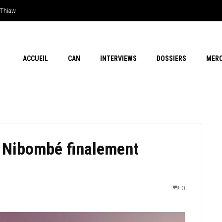
Thiaw
 en outsider…Les chances de l’Afrique
ACCUEIL
CAN
INTERVIEWS
DOSSIERS
MER
é Nibombé finalement
0