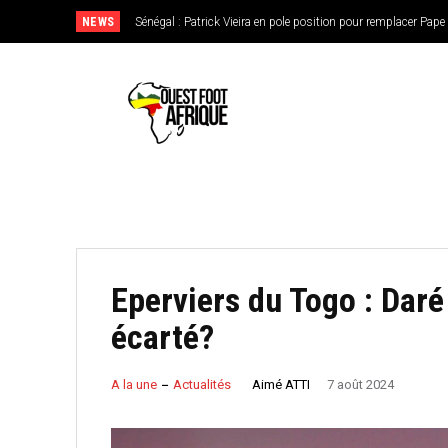
NEWS
Sénégal : Patrick Vieira en pole position pour remplacer Pape 
CAN féminine 2026 : le Nigeria en favori, le Burkina Faso
de l’Ouest
Eperviers du Togo : Dar
écarté?
Aimé ATTI
A la une
Actualités
7 août 2024