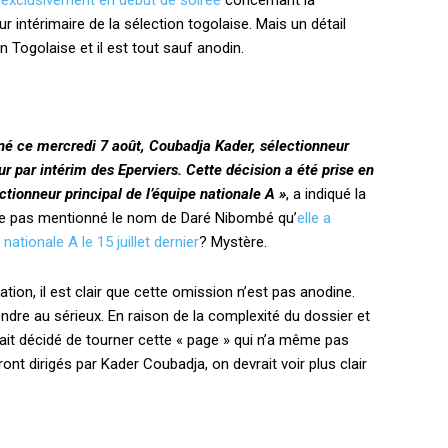
s exclusivement en début de soirée
concernant la
ntérimaire de la sélection togolaise. Mais un détail
 Togolaise et il est tout sauf anodin.
gné ce mercredi 7 août, Coubadja Kader, sélectionneur
r par intérim des Eperviers. Cette décision a été prise en
ctionneur principal de l’équipe nationale A »
, a indiqué la
elle pas mentionné le nom de Daré Nibombé qu’
elle a
tionale A le 15 juillet dernier
? Mystère.
gation, il est clair que cette omission n’est pas anodine.
ndre au sérieux. En raison de la complexité du dossier et
ait décidé de tourner cette « page » qui n’a même pas
ont dirigés par Kader Coubadja, on devrait voir plus clair