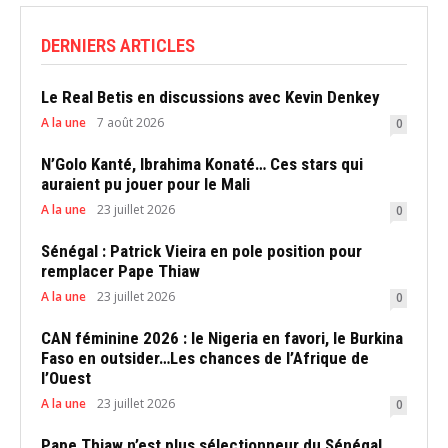
DERNIERS ARTICLES
Le Real Betis en discussions avec Kevin Denkey
A la une
7 août 2026
0
N’Golo Kanté, Ibrahima Konaté… Ces stars qui
auraient pu jouer pour le Mali
A la une
23 juillet 2026
0
Sénégal : Patrick Vieira en pole position pour
remplacer Pape Thiaw
A la une
23 juillet 2026
0
CAN féminine 2026 : le Nigeria en favori, le Burkina
Faso en outsider…Les chances de l’Afrique de
l’Ouest
A la une
23 juillet 2026
0
Pape Thiaw n’est plus sélectionneur du Sénégal