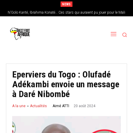
NEWS
N’Golo Kanté, Ibrahima Konaté… Ces stars qui auraient pu jouer pour le Mali
Sénégal : Patrick Vieira en pole position pour remplacer Pape Thiaw
Eperviers du Togo : Olufadé
Adékambi envoie un message
à Daré Nibombé
20 août 2024
Aimé ATTI
A la une
Actualités