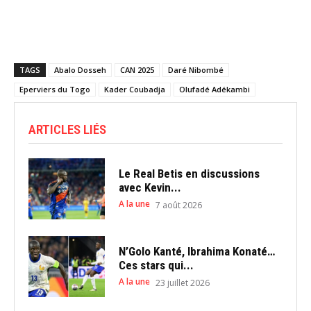
TAGS
Abalo Dosseh
CAN 2025
Daré Nibombé
Eperviers du Togo
Kader Coubadja
Olufadé Adékambi
ARTICLES LIÉS
Le Real Betis en discussions
avec Kevin...
A la une
7 août 2026
N’Golo Kanté, Ibrahima Konaté…
Ces stars qui...
A la une
23 juillet 2026