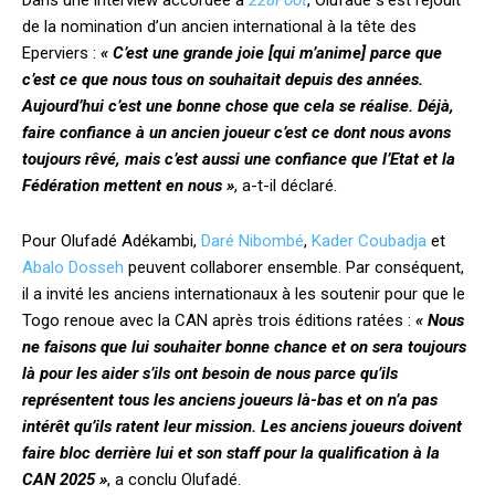
Dans une interview accordée à
228Foot
, Olufadé s’est réjouit
de la nomination d’un ancien international à la tête des
Eperviers :
« C’est une grande joie [qui m’anime] parce que
c’est ce que nous tous on souhaitait depuis des années.
Aujourd’hui c’est une bonne chose que cela se réalise. Déjà,
faire confiance à un ancien joueur c’est ce dont nous avons
toujours rêvé, mais c’est aussi une confiance que l’Etat et la
Fédération mettent en nous »
, a-t-il déclaré.
Pour Olufadé Adékambi,
Daré Nibombé
,
Kader Coubadja
et
Abalo Dosseh
peuvent collaborer ensemble. Par conséquent,
il a invité les anciens internationaux à les soutenir pour que le
Togo renoue avec la CAN après trois éditions ratées :
« Nous
ne faisons que lui souhaiter bonne chance et on sera toujours
là pour les aider s’ils ont besoin de nous parce qu’ils
représentent tous les anciens joueurs là-bas et on n’a pas
intérêt qu’ils ratent leur mission. Les anciens joueurs doivent
faire bloc derrière lui et son staff pour la qualification à la
CAN 2025 »
, a conclu Olufadé.