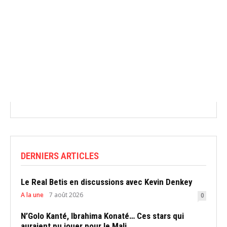
DERNIERS ARTICLES
Le Real Betis en discussions avec Kevin Denkey
A la une
7 août 2026
0
N’Golo Kanté, Ibrahima Konaté… Ces stars qui
auraient pu jouer pour le Mali