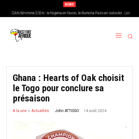
NEWS
CAN féminine 2026 : le Nigeria en favori, le Burkina Faso en outsider…Les
chances de l’Afrique de l’Ouest
Ghana : Hearts of Oak choisit
le Togo pour conclure sa
présaison
14 août 2024
John ATTISSO
A la une
Actualités