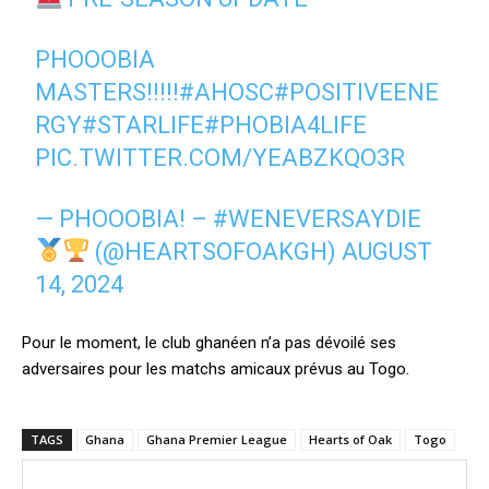
PHOOOBIA
MASTERS!!!!!
#AHOSC
#POSITIVEENE
RGY
#STARLIFE
#PHOBIA4LIFE
PIC.TWITTER.COM/YEABZKQO3R
— PHOOOBIA! – #WENEVERSAYDIE
(@HEARTSOFOAKGH)
AUGUST
14, 2024
Pour le moment, le club ghanéen n’a pas dévoilé ses
adversaires pour les matchs amicaux prévus au Togo.
TAGS
Ghana
Ghana Premier League
Hearts of Oak
Togo