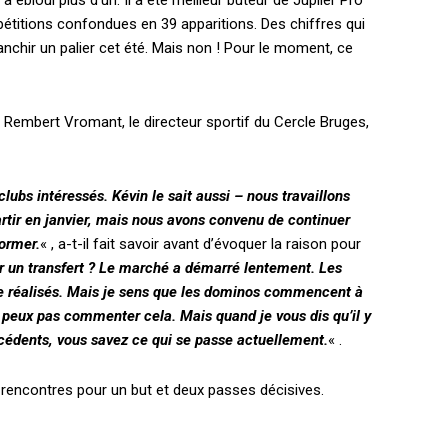
a ébloui plus d’un. Il a été meilleur buteur de Jupiler Pro
étitions confondues en 39 apparitions. Des chiffres qui
nchir un palier cet été. Mais non ! Pour le moment, ce
, Rembert Vromant, le directeur sportif du Cercle Bruges,
 clubs intéressés. Kévin le sait aussi – nous travaillons
artir en janvier, mais nous avons convenu de continuer
former.
« , a-t-il fait savoir avant d’évoquer la raison pour
r un transfert ? Le marché a démarré lentement. Les
e réalisés. Mais je sens que les dominos commencent à
ne peux pas commenter cela. Mais quand je vous dis qu’il y
récédents, vous savez ce qui se passe actuellement.
« .
6 rencontres pour un but et deux passes décisives.