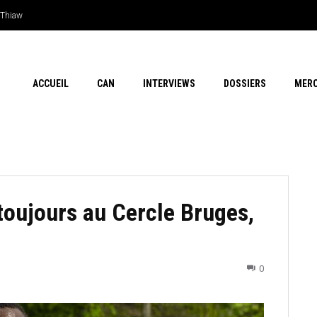
hiaw
n outsider…Les chances de l’Afrique
ACCUEIL
CAN
INTERVIEWS
DOSSIERS
MER
toujours au Cercle Bruges,
0