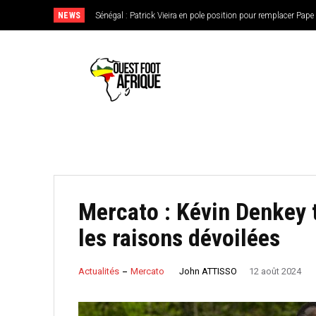
NEWS
Sénégal : Patrick Vieira en pole position pour remplacer Pape T
CAN féminine 2026 : le Nigeria en favori, le Burkina Faso e
de l’Ouest
Mercato : Kévin Denkey 
les raisons dévoilées
John ATTISSO
Actualités
Mercato
12 août 2024