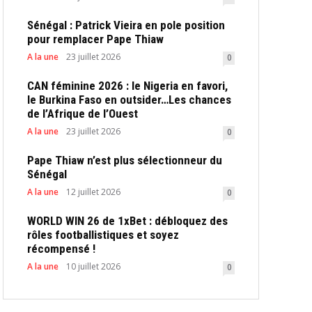
Sénégal : Patrick Vieira en pole position
pour remplacer Pape Thiaw
A la une
23 juillet 2026
0
CAN féminine 2026 : le Nigeria en favori,
le Burkina Faso en outsider…Les chances
de l’Afrique de l’Ouest
A la une
23 juillet 2026
0
Pape Thiaw n’est plus sélectionneur du
Sénégal
A la une
12 juillet 2026
0
WORLD WIN 26 de 1xBet : débloquez des
rôles footballistiques et soyez
récompensé !
A la une
10 juillet 2026
0