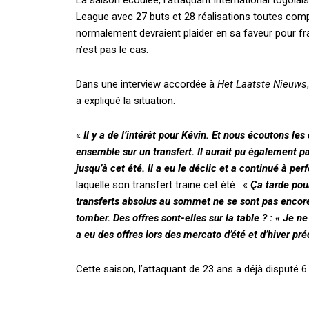
La saison écoulée, l’attaquant international togolais 
League avec 27 buts et 28 réalisations toutes comp
normalement devraient plaider en sa faveur pour fra
n’est pas le cas.
Dans une interview accordée à
Het Laatste Nieuws
a expliqué la situation.
«
Il y a de l’intérêt pour Kévin. Et nous écoutons les
ensemble sur un transfert. Il aurait pu également p
jusqu’à cet été. Il a eu le déclic et a continué à per
laquelle son transfert traine cet été : «
Ça tarde pou
transferts absolus au sommet ne se sont pas encor
tomber. Des offres sont-elles sur la table ? : « Je 
a eu des offres lors des mercato d’été et d’hiver p
Cette saison, l’attaquant de 23 ans a déjà disputé 