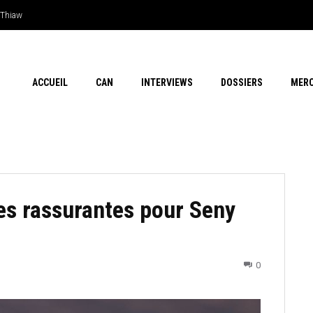
Thiaw
en outsider…Les chances de l’Afrique
ACCUEIL
CAN
INTERVIEWS
DOSSIERS
MER
es rassurantes pour Seny
0