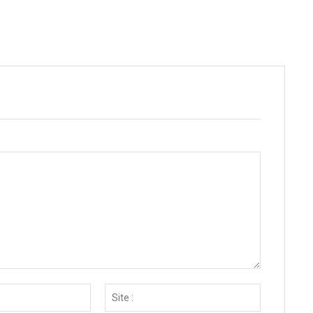
Email
Site
:*
: