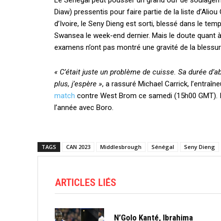
Le Sénégal peut pousser un grand ouf de soulagem
Diaw) pressentis pour faire partie de la liste d’Ali
d’Ivoire, le Seny Dieng est sorti, blessé dans le t
Swansea le week-end dernier. Mais le doute quant à
examens n’ont pas montré une gravité de la blessur
« C’était juste un problème de cuisse.
Sa durée d’a
plus, j’espère »
, a rassuré Michael Carrick, l’entraîn
match
contre West Brom ce samedi (15h00 GMT). Il 
l’année avec Boro.
TAGS
CAN 2023
Middlesbrough
Sénégal
Seny Dieng
ARTICLES LIÉS
N’Golo Kanté, Ibrahima