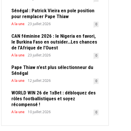
Sénégal : Patrick Vieira en pole position
pour remplacer Pape Thiaw
A la une
23 juillet 2026
0
CAN féminine 2026 : le Nigeria en favori,
le Burkina Faso en outsider…Les chances
de l’Afrique de l’Ouest
A la une
23 juillet 2026
0
Pape Thiaw n’est plus sélectionneur du
Sénégal
A la une
12 juillet 2026
0
WORLD WIN 26 de 1xBet : débloquez des
rôles footballistiques et soyez
récompensé !
A la une
10 juillet 2026
0