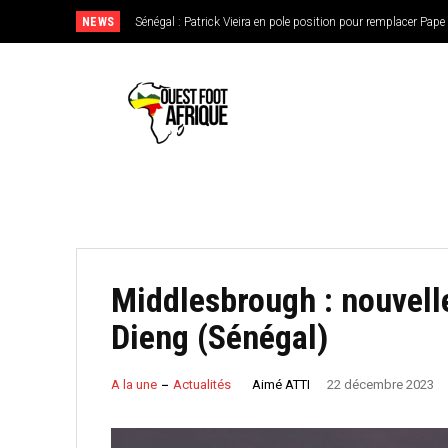
NEWS
Sénégal : Patrick Vieira en pole position pour remplacer Pape 
CAN féminine 2026 : le Nigeria en favori, le Burkina Faso 
de l’Ouest
Middlesbrough : nouvell
Dieng (Sénégal)
Aimé ATTI
A la une
Actualités
22 décembre 2023