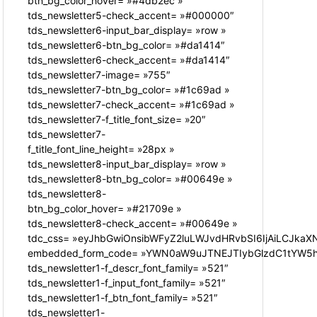
btn_bg_color_hover= »#4db2ec »
tds_newsletter5-check_accent= »#000000″
tds_newsletter6-input_bar_display= »row »
tds_newsletter6-btn_bg_color= »#da1414″
tds_newsletter6-check_accent= »#da1414″
tds_newsletter7-image= »755″
tds_newsletter7-btn_bg_color= »#1c69ad »
tds_newsletter7-check_accent= »#1c69ad »
tds_newsletter7-f_title_font_size= »20″
tds_newsletter7-
f_title_font_line_height= »28px »
tds_newsletter8-input_bar_display= »row »
tds_newsletter8-btn_bg_color= »#00649e »
tds_newsletter8-
btn_bg_color_hover= »#21709e »
tds_newsletter8-check_accent= »#00649e »
tdc_css= »eyJhbGwiOnsibWFyZ2luLWJvdHRvbSI6IjAiLCJkaXN
embedded_form_code= »YWN0aW9uJTNEJTIybGlzdC1tYW5hZ
tds_newsletter1-f_descr_font_family= »521″
tds_newsletter1-f_input_font_family= »521″
tds_newsletter1-f_btn_font_family= »521″
tds_newsletter1-