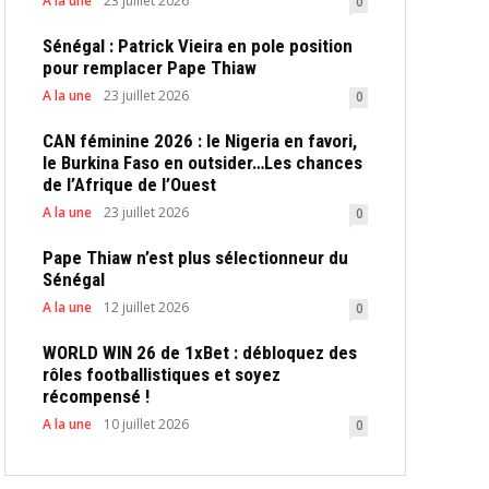
A la une
23 juillet 2026
0
Sénégal : Patrick Vieira en pole position
pour remplacer Pape Thiaw
A la une
23 juillet 2026
0
CAN féminine 2026 : le Nigeria en favori,
le Burkina Faso en outsider…Les chances
de l’Afrique de l’Ouest
A la une
23 juillet 2026
0
Pape Thiaw n’est plus sélectionneur du
Sénégal
A la une
12 juillet 2026
0
WORLD WIN 26 de 1xBet : débloquez des
rôles footballistiques et soyez
récompensé !
A la une
10 juillet 2026
0