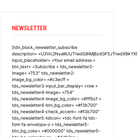
NEWSLETTER
[tdn_block_newsletter_subscribe
description= »U3Vic2NyaWJlJTIwdG8lMjBzdGF5JTIwdXBkYX
input_placeholder= »Your email address »
btn_text= »Subscribe » tds_newsletter2-
image= »753″ tds_newsletter2-
image_bg_color= »#c3ecff »
tds_newsletter3-input_bar_display= »row »
tds_newsletter4-image= »754″
tds_newsletter4-image_bg_color= »#fffbcf »
tds_newsletter4-btn_bg_color= »#f3b700″
tds_newsletter4-check_accent= »#f3b700″
tds_newsletter5-tdicon= »tdc-font-fa tdc-
font-fa-envelope-o » tds_newsletter5-
btn_bg_color= »#000000″ tds_newsletter5-