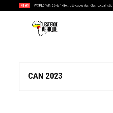
NEWS
WORLD WIN 26 de 1xBet : débloquez des rôles footballistiq
CAN 2023