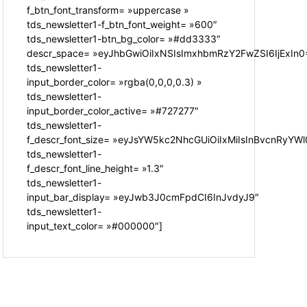
f_btn_font_transform= »uppercase »
tds_newsletter1-f_btn_font_weight= »600″
tds_newsletter1-btn_bg_color= »#dd3333″
descr_space= »eyJhbGwiOiIxNSIsImxhbmRzY2FwZSI6IjExIn0
tds_newsletter1-
input_border_color= »rgba(0,0,0,0.3) »
tds_newsletter1-
input_border_color_active= »#727277″
tds_newsletter1-
f_descr_font_size= »eyJsYW5kc2NhcGUiOiIxMiIsInBvcnRyYWl0
tds_newsletter1-
f_descr_font_line_height= »1.3″
tds_newsletter1-
input_bar_display= »eyJwb3J0cmFpdCI6InJvdyJ9″
tds_newsletter1-
input_text_color= »#000000″]