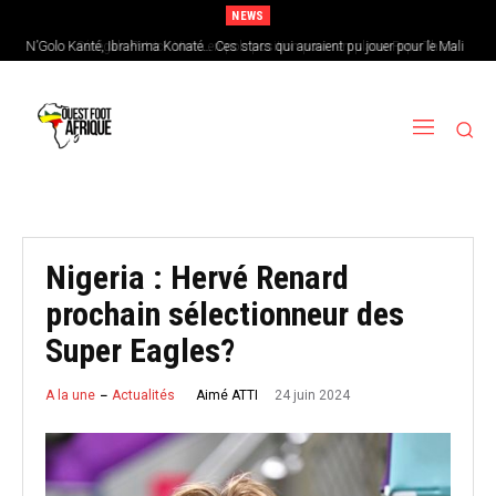
NEWS
N’Golo Kanté, Ibrahima Konaté… Ces stars qui auraient pu jouer pour le Mali
Sénégal : Patrick Vieira en pole position pour remplacer Pape Thiaw
Nigeria : Hervé Renard
prochain sélectionneur des
Super Eagles?
24 juin 2024
Aimé ATTI
A la une
Actualités