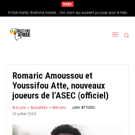
NEWS
N’Golo Kanté, Ibrahima Konaté… Ces stars qui auraient pu jouer pour le Mali
Sénégal : Patrick Vieira en pole position pour remplacer Pape Thiaw
Romaric Amoussou et
Youssifou Atte, nouveaux
joueurs de l’ASEC (officiel)
John ATTISSO
A la une
Actualités
Mercato
25 juillet 2024