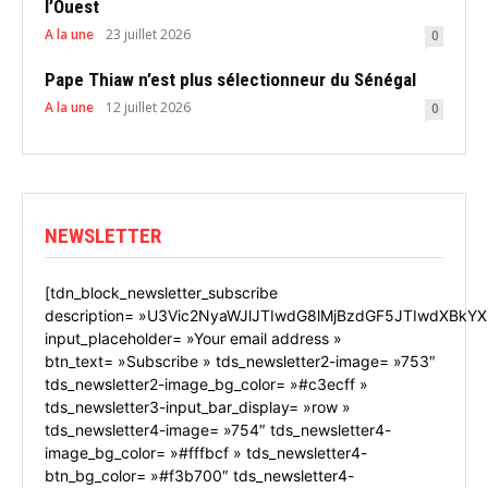
l’Ouest
A la une
23 juillet 2026
0
Pape Thiaw n’est plus sélectionneur du Sénégal
A la une
12 juillet 2026
0
NEWSLETTER
[tdn_block_newsletter_subscribe
description= »U3Vic2NyaWJlJTIwdG8lMjBzdGF5JTIwdXBkYX
input_placeholder= »Your email address »
btn_text= »Subscribe » tds_newsletter2-image= »753″
tds_newsletter2-image_bg_color= »#c3ecff »
tds_newsletter3-input_bar_display= »row »
tds_newsletter4-image= »754″ tds_newsletter4-
image_bg_color= »#fffbcf » tds_newsletter4-
btn_bg_color= »#f3b700″ tds_newsletter4-