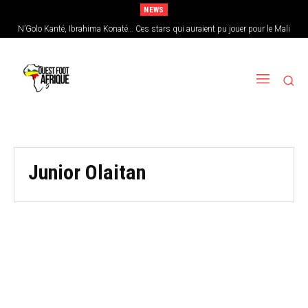
NEWS
N’Golo Kanté, Ibrahima Konaté… Ces stars qui auraient pu jouer pour le Mali
Junior Olaitan