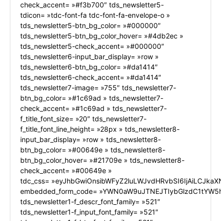
check_accent= »#f3b700″ tds_newsletter5-
tdicon= »tdc-font-fa tdc-font-fa-envelope-o »
tds_newsletter5-btn_bg_color= »#000000″
tds_newsletter5-btn_bg_color_hover= »#4db2ec »
tds_newsletter5-check_accent= »#000000″
tds_newsletter6-input_bar_display= »row »
tds_newsletter6-btn_bg_color= »#da1414″
tds_newsletter6-check_accent= »#da1414″
tds_newsletter7-image= »755″ tds_newsletter7-
btn_bg_color= »#1c69ad » tds_newsletter7-
check_accent= »#1c69ad » tds_newsletter7-
f_title_font_size= »20″ tds_newsletter7-
f_title_font_line_height= »28px » tds_newsletter8-
input_bar_display= »row » tds_newsletter8-
btn_bg_color= »#00649e » tds_newsletter8-
btn_bg_color_hover= »#21709e » tds_newsletter8-
check_accent= »#00649e »
tdc_css= »eyJhbGwiOnsibWFyZ2luLWJvdHRvbSI6IjAiLCJkaXN
embedded_form_code= »YWN0aW9uJTNEJTIybGlzdC1tYW5h
tds_newsletter1-f_descr_font_family= »521″
tds_newsletter1-f_input_font_family= »521″