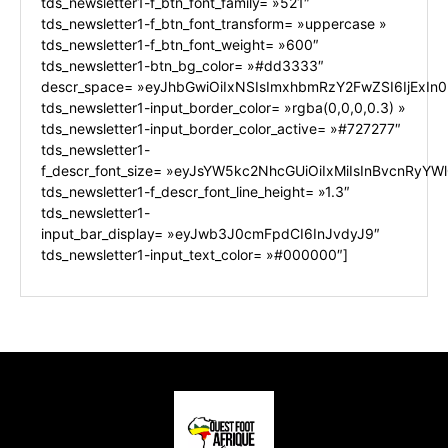
tds_newsletter1-f_btn_font_family= »521″
tds_newsletter1-f_btn_font_transform= »uppercase »
tds_newsletter1-f_btn_font_weight= »600″
tds_newsletter1-btn_bg_color= »#dd3333″
descr_space= »eyJhbGwiOiIxNSIsImxhbmRzY2FwZSI6IjExIn0
tds_newsletter1-input_border_color= »rgba(0,0,0,0.3) »
tds_newsletter1-input_border_color_active= »#727277″
tds_newsletter1-
f_descr_font_size= »eyJsYW5kc2NhcGUiOiIxMiIsInBvcnRyYWl0
tds_newsletter1-f_descr_font_line_height= »1.3″
tds_newsletter1-
input_bar_display= »eyJwb3J0cmFpdCI6InJvdyJ9″
tds_newsletter1-input_text_color= »#000000″]