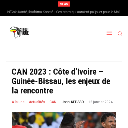
NEWS
N’Golo Kanté, Ibrahima Konaté… Ces stars qui auraient pu jouer pour le Mali
Sénégal : Patrick Vieira en pole position pour remplacer Pape Thiaw
CAN 2023 : Côte d’Ivoire –
Guinée-Bissau, les enjeux de
la rencontre
12 janvier 2024
John ATTISSO
A la une
Actualités
CAN