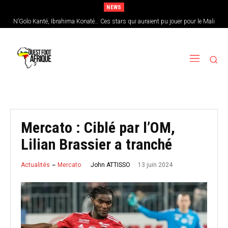
NEWS
N’Golo Kanté, Ibrahima Konaté… Ces stars qui auraient pu jouer pour le Mali
Sénégal : Patrick Vieira en pole position pour remplacer Pape Thiaw
Mercato : Ciblé par l’OM,
Lilian Brassier a tranché
13 juin 2024
John ATTISSO
Actualités
Mercato