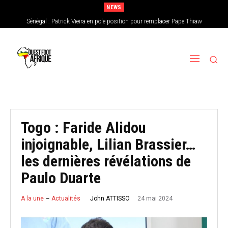
NEWS
Sénégal : Patrick Vieira en pole position pour remplacer Pape Thiaw
CAN féminine 2026 : le Nigeria en favori, le Burkina Faso en outsider…Les
chances de l’Afrique de l’Ouest
Togo : Faride Alidou
injoignable, Lilian Brassier…
les dernières révélations de
Paulo Duarte
24 mai 2024
John ATTISSO
A la une
Actualités