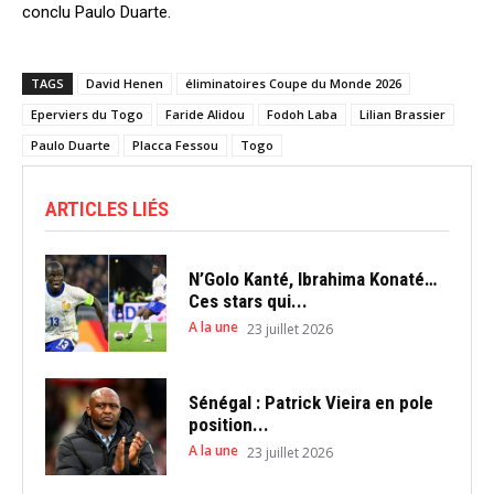
conclu Paulo Duarte.
TAGS
David Henen
éliminatoires Coupe du Monde 2026
Eperviers du Togo
Faride Alidou
Fodoh Laba
Lilian Brassier
Paulo Duarte
Placca Fessou
Togo
ARTICLES LIÉS
N’Golo Kanté, Ibrahima Konaté…
Ces stars qui...
A la une
23 juillet 2026
Sénégal : Patrick Vieira en pole
position...
A la une
23 juillet 2026