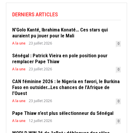
DERNIERS ARTICLES
N’Golo Kanté, Ibrahima Konaté… Ces stars qui
auraient pu jouer pour le Mali
A la une
23 juillet 2026
0
Sénégal : Patrick Vieira en pole position pour
remplacer Pape Thiaw
A la une
23 juillet 2026
0
CAN féminine 2026 : le Nigeria en favori, le Burkina
Faso en outsider…Les chances de l’Afrique de
l’Ouest
A la une
23 juillet 2026
0
Pape Thiaw n’est plus sélectionneur du Sénégal
A la une
12 juillet 2026
0
WORLD WIN 26 de 1xBet : débloquez des rôles