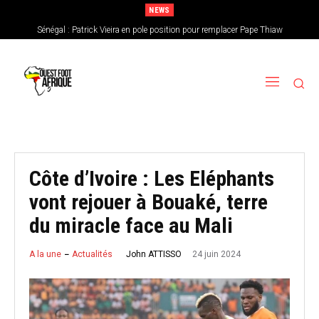
NEWS
Sénégal : Patrick Vieira en pole position pour remplacer Pape Thiaw
CAN féminine 2026 : le Nigeria en favori, le Burkina Faso en outsider…Les
chances de l’Afrique de l’Ouest
Côte d’Ivoire : Les Eléphants
vont rejouer à Bouaké, terre
du miracle face au Mali
24 juin 2024
John ATTISSO
A la une
Actualités