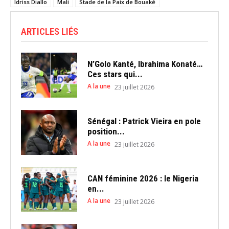
Idriss Diallo
Mali
Stade de la Paix de Bouaké
ARTICLES LIÉS
N’Golo Kanté, Ibrahima Konaté…
Ces stars qui...
A la une
23 juillet 2026
Sénégal : Patrick Vieira en pole
position...
A la une
23 juillet 2026
CAN féminine 2026 : le Nigeria
en...
A la une
23 juillet 2026