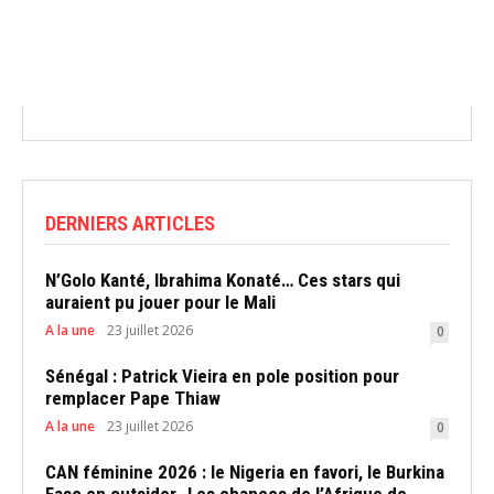
DERNIERS ARTICLES
N’Golo Kanté, Ibrahima Konaté… Ces stars qui
auraient pu jouer pour le Mali
A la une
23 juillet 2026
0
Sénégal : Patrick Vieira en pole position pour
remplacer Pape Thiaw
A la une
23 juillet 2026
0
CAN féminine 2026 : le Nigeria en favori, le Burkina
Faso en outsider…Les chances de l’Afrique de